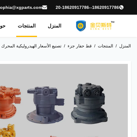
sophia@xgparts.com
18620917786--20-18620917786
المنزل
المنتجات
حول
المنزل
/
المنتجات
/
قط حفار جزء
/
تصنيع الأسعار الهيدروليكية المحرك 