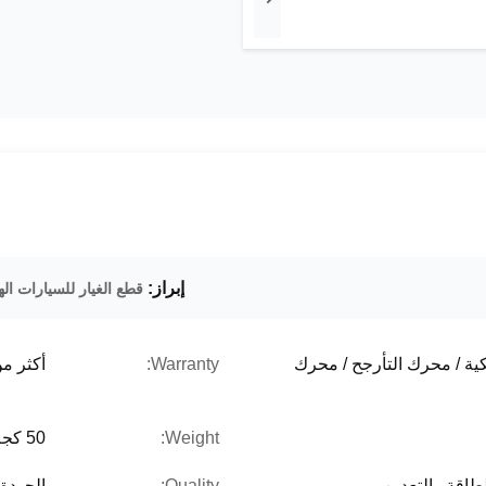
إبراز:
قطع الغيار للسيارات اله
كية / محرك التأرجح / محرك
Warranty:
أكثر من 12 ش
Weight:
50 كجم
لطاقة والتعدين
Quality:
الجودة الأصلي