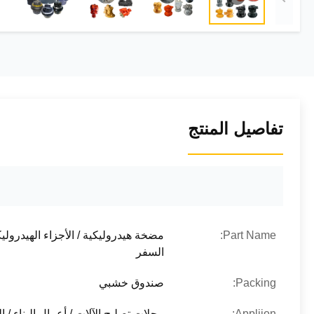
تفاصيل المنتج
Part Name:
مضخة هيدروليكية / الأجزاء الهيدرولي
السفر
Packing:
صندوق خشبي
Appliion:
محلات تصليح الآلات / أعمال البناء / ا