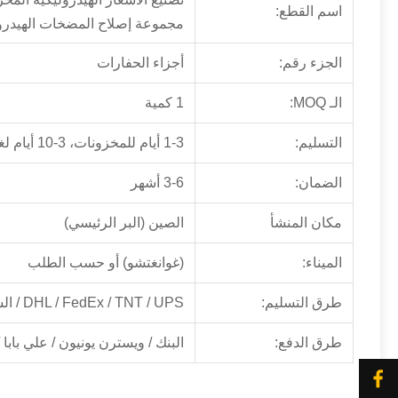
اسم القطع:
مجموعة إصلاح المضخات الهيدرولي
الجزء رقم:
أجزاء الحفارات
الـ MOQ:
1 كمية
التسليم:
1-3 أيام للمخزونات، 3-10 أيام لغير المخزونات
الضمان:
3-6 أشهر
مكان المنشأ
الصين (البر الرئيسي)
الميناء:
(غوانغتشو) أو حسب الطلب
طرق التسليم:
DHL / FedEx / TNT / UPS / الشحن الجوي / الشحن البحري
طرق الدفع:
البنك / ويسترن يونيون / علي بابا /