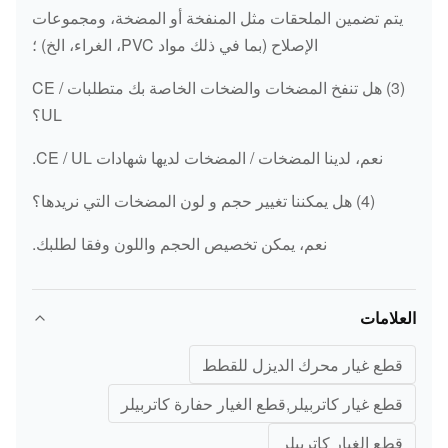
يتم تضمين الملحقات مثل المنفخة أو المضخة، ومجموعات
صندوق
الإصلاح (بما في ذلك مواد PVC، الغراء، الخ) ؛
31EN-10070
التروس
R250LC-7
(3) هل تنفخ المضخات والضخات الخاصة بك متطلبات CE /
المتحرك
UL؟
صندوق
PC200-8 صندوق
نعم، لدينا المضخات / المضخات لديها شهادات CE / UL.
التروس
PC200-8
التروس المتحرك
المتحرك
(4) هل يمكننا تغيير حجم و لون المضخات التي نريدها؟
صندوق
نعم، يمكن تخصيص الحجم واللون وفقا لطلبك.
(دوسان ديكس
130426-00024
التروس
520)
المتحرك
العلامات
صندوق
191-2693
التروس
E325D
قطع غيار محرك الديزل للقطط
المتحرك
قطع غيار كاتربيلر,قطع الغيار حفارة كاتربيلر
صندوق
EC360 النوع
قطع الغيار كاتربيلر