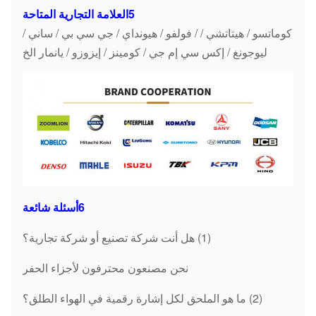
EC240 نوع
5العلامة التجارية المتاحة
14566202
التروس
جديد
كوماتسو / هيتاتشي / / فولفو / هيونداي / جي سي بي / ساني /
المتحرك
ليوجونغ / إكس سي إم جي / كومينز / إيزوزو / يانمار الخ
صندوق
JCB220
JRC0007
التروس
JS220
المتحرك
صندوق
31N6-10150
التروس
R210-7
المتحرك
صندوق
6أسئلة شائعة
14541069
التروس
EC210B
(1) هل أنت شركة تصنيع أو شركة تجارية؟
المتحرك
نحن مصنعون محترفون لأجزاء الحفر
صندوق
31NA-10152
التروس
R360-7
(2) ما هو الملحق لكل إشارة رقمية في الهواء الطلق؟
المتحرك