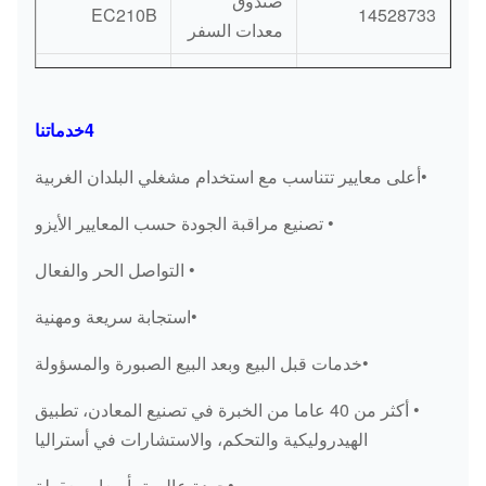
صندوق
EC210B
14528733
معدات السفر
ZAX330-3 مربع
صندوق
ZX330-3
التروس للسفر
معدات السفر
(6HK1)
4خدماتنا
PC200-7 صندوق
صندوق
PC200-7
•أعلى معايير تتناسب مع استخدام مشغلي البلدان الغربية
التروس للسفر
معدات السفر
• تصنيع مراقبة الجودة حسب المعايير الأيزو
صندوق
E320D
227-6035
معدات السفر
• التواصل الحر والفعال
صندوق
•استجابة سريعة ومهنية
/
5371284
معدات السفر
•خدمات قبل البيع وبعد البيع الصبورة والمسؤولة
EC360B صندوق
صندوق
• أكثر من 40 عاما من الخبرة في تصنيع المعادن، تطبيق
التروس الجديد
EC360B
معدات السفر
الهيدروليكية والتحكم، والاستشارات في أستراليا
للسفر
•جودة عالمية بأسعار معقولة