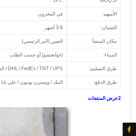
الـ MOQ:
1PC
الأسهم:
في المخزون
الضمان:
3-6 أشهر
مكان المنشأ
الصين (البر الرئيسي)
الميناء:
(غوانغتشو) أو حسب الطلب
طرق التسليم:
DHL / FedEx / TNT / UPS / الشحن الجوي / الشحن البحري
طرق الدفع:
البنك / ويسترن يونيون / علي بابا
2عرض المنتجات