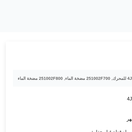
,
,
251002F700 مضخة الماء
251002F800 مضخة الماء
4
ياه قطع غيار حفارة