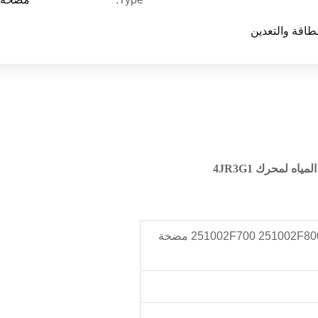
لطاقة والتعدين
251002F700 251002F800 25100-2F700 25100-2F800 مضخة