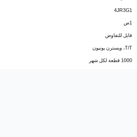
4JR3G1
1ص
قابل للتفاوض
T/T، ويسترن يونيون
1000 قطعة لكل شهر