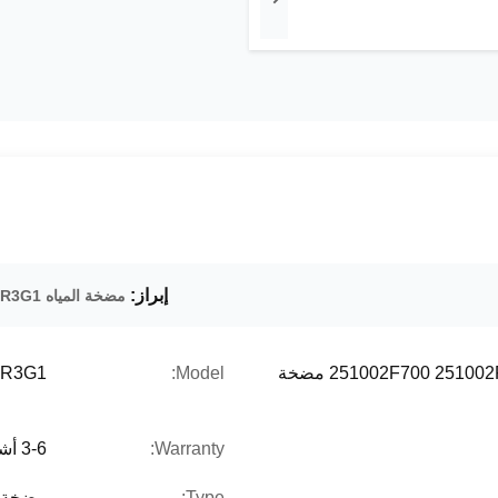
إبراز:
مضخة المياه 4JR3G1 للمحرك
251002F700 251002F800 25100-2F700 25100-2F800 مضخة
Model:
JR3G1
Warranty:
3-6 أشهر
Type:
مضخة م