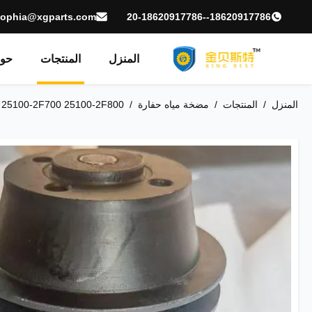
sophia@xgparts.com
18620917786--20-18620917786
المنزل
المنتجات
حول
المنزل
/
المنتجات
/
مضخة مياه حفارة
/
00 251002F800 25100-2F700 25100-2F800