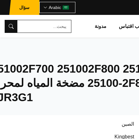
Arabic
سؤال
ب اقتباس
مدونة
51002F700 251002F800 25
25100-2F800 مضخة المياه لمح
JR3G1
الصين
Kingbest