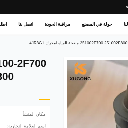
نا
جولة في المصنع
مراقبة الجودة
اتصل بنا
اطل
251002F7 مضخة المياه لمحرك 4JR3G1
100-2F700
مكان المنشأ:
اسم العلامة التجارية: