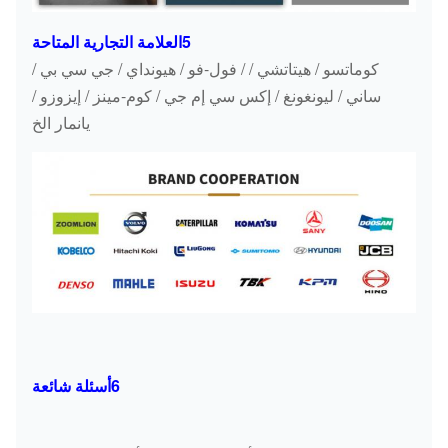
5العلامة التجارية المتاحة
كوماتسو / هيتاتشي / / فول-فو / هيونداي / جي سي بي /
ساني / ليونغونغ / إكس سي إم جي / كوم-مينز / إيزوزو /
يانمار الخ
6أسئلة شائعة