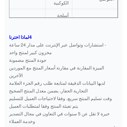
الكوكبية
أسلحة
2413J372
التشغيل
SK220
الكوكبية
4لماذا اخترنا
أسلحة
- استشارات وتواصل عبر الإنترنت على مدار 24 ساعة
GM35RV محرك
التشغيل
GM35RV
مخزون كبير لمنتج واحد
سفر ASSY
الكوكبية
جودة المنتج مضمونة
الميزة المقارنة في مقارنة أسعار المنتج مع الموردين
أسلحة
الآخرين
7117-34350
التشغيل
EC210B
لديها البيانات الدقيقة لمتابعة طلب رقم الجزء العلامة
الكوكبية
التجارية الحفار، يضمن معدل المنتج الصحيح
وقت تسليم المنتج سريع، وفقا لاحتياجات العميل للتسليم
أسلحة
يتم تعبئة المنتج وفقا لمتطلبات العميل
1032600
التشغيل
ZX330-3G
خبرة لا تقل عن 5 سنوات في التعاون في مجال التصدير
الكوكبية
وخدمة العملاء
أسلحة