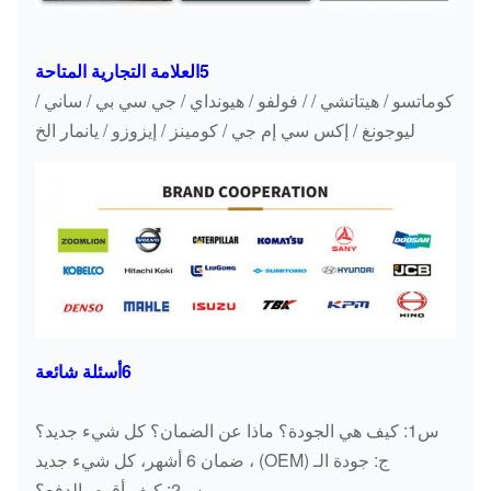
أسلحة
5العلامة التجارية المتاحة
K1003027
التشغيل
DX300
كوماتسو / هيتاتشي / / فولفو / هيونداي / جي سي بي / ساني /
الكوكبية
ليوجونغ / إكس سي إم جي / كومينز / إيزوزو / يانمار الخ
أسلحة
K1003029A
التشغيل
DX300
الكوكبية
أسلحة
K9000794
التشغيل
DX300
الكوكبية
أسلحة
6أسئلة شائعة
K9000798
التشغيل
DX300
الكوكبية
س1: كيف هي الجودة؟ ماذا عن الضمان؟ كل شيء جديد؟
ج: جودة الـ (OEM) ، ضمان 6 أشهر، كل شيء جديد
أسلحة
س2: كيف أقوم بالدفع؟