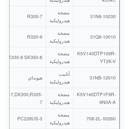
مضخة
R300-7
31N8-10030
هيدروليكية
مضخة
R320-9
31Q9-10010
هيدروليكية
K5V140DTP109R-
مضخة
SK330-8 SK350-8
YT2K-V
هيدروليكية
أنابيب
31NB-12010
هيونداي
هيدروليكية
K5V140DTP1F9R-
مضخة
300-7,DX300,R305-
9N0A-A
هيدروليكية
7
مضخة
PC228US-3
708-2L- 00260
هيدروليكية