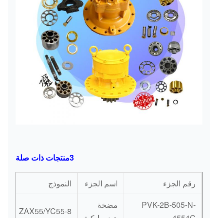
3منتجات ذات صلة
رقم الجزء
اسم الجزء
النموذج
PVK-2B-505-N-
مضخة
ZAX55/YC55-8
4554C
هيدروليكية