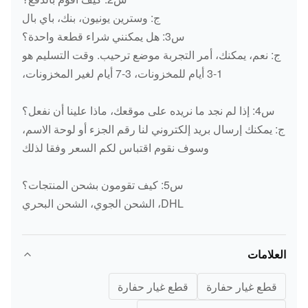
XKAH-00356
التشغيل
R160-7
ج: وسترين يونيون، بنك، باي بال
الكوكبية
س3: هل يمكنني شراء قطعة واحدة؟
ج: نعم، يمكنك، أمر التجربة موضع ترحيب. وقت التسليم هو
شاحن
TA3123
02/200880
1-3 أيام للمخزونات، 3-7 أيام لغير المخزونات،
توربو
شاحن
س4: إذا لم نجد ما نريده على موقعك، ماذا علينا أن نفعل؟
4BG1
8972894431
توربو
ج: يمكنك إرسال بريد إلكتروني لنا رقم الجزء أو لوحة الاسم،
وسوف نقوم اقتباس لكم السعر وفقا لذلك
شاحن
ZAX330-5 6HK1
1144004180
توربو
س5: كيف تقومون بشحن المنتجات؟
شاحن
DHL، الشحن الجوي، الشحن البحري
AAT966E CAAT966D
8N1441
توربو
شاحن
CAAT960 S2EGL094
العلامات
115-5853
توربو
E325B/3116T
قطع غيار حفارة
قطع غيار حفارة
شاحن