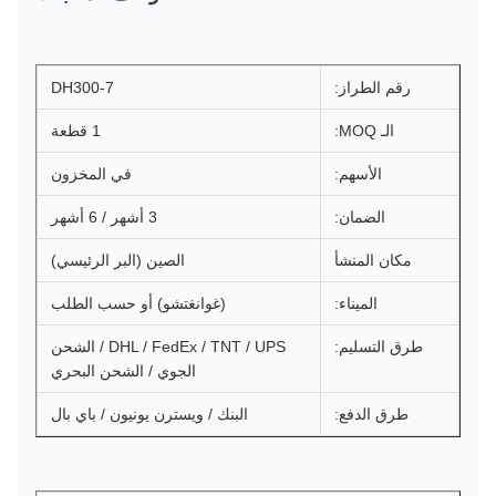
رقم الطراز:
DH300-7
الـ MOQ:
1 قطعة
الأسهم:
في المخزون
الضمان:
3 أشهر / 6 أشهر
مكان المنشأ
الصين (البر الرئيسي)
الميناء:
(غوانغتشو) أو حسب الطلب
طرق التسليم:
DHL / FedEx / TNT / UPS / الشحن
الجوي / الشحن البحري
طرق الدفع:
البنك / ويسترن يونيون / باي بال