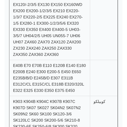
EX120/-2/3/5 EX130 EX150 EX160WD
EX200 EX200-1/2/3/5 EX210 EX220-
1/3/7 EX220-2/5 EX225 EX240 EX270-
1/5 EX280-1 EX300-1/2/3/5/6 EX320
EX330 EX350 EX400 EX400-5 UH03-
3/5/7 UH04/2/5 UH05 UN055-7 UH06
UH07 ZAX60 ZAX70 ZAX120 ZAX200
ZX230 ZAX240 ZAX250 ZAX330
ZAX350 ZAX360 ZAX360
E40B E70 E70B E110 E120B E140 E180
E200B E240 E300 E200-5 E450 E650
E235B/B/D E245B/D E307 E311B
E312C/CL E315C/CL E318B E320/320L
E322 E325 E330 E350 E375 E450
كوبيلكو
K903 K904B K904C K907B K907C
K907D SK07 SK027 SK04N2 SK07N2
SK09N2 SK60 SK100 SK120-3/6
SK120LC SK200 SK200-5/6 SK210-8
SK230-6E SK250-6/8 SK300 SK320