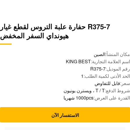
R375-7 حفارة علبة التروس لقطع غيار
هيونداي السفر المخفض
مكان المنشأ:
الصين
اسم العلامة التجارية:
KING BEST
رقم الموديل:
R375-7
الحد الأدنى لكمية الطلب:
1
سعر:
قابل للتفاوض
شروط الدفع:
T / T ، ويسترن يونيون
القدرة على العرض:
1000pcs شهريا
الاستفسار الآن