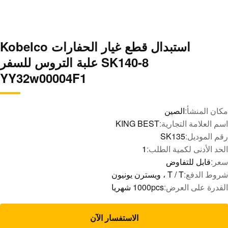
استبدال قطع غيار الحفارات Kobelco
SK140-8 علبة التروس للسفر
YY32w00004F1
مكان المنشأ:
الصين
اسم العلامة التجارية:
KING BEST
رقم الموديل:
SK135
الحد الأدنى لكمية الطلب:
1
سعر:
قابل للتفاوض
شروط الدفع:
T / T ، ويسترن يونيون
القدرة على العرض:
1000pcs شهريا
الاستفسار الآن