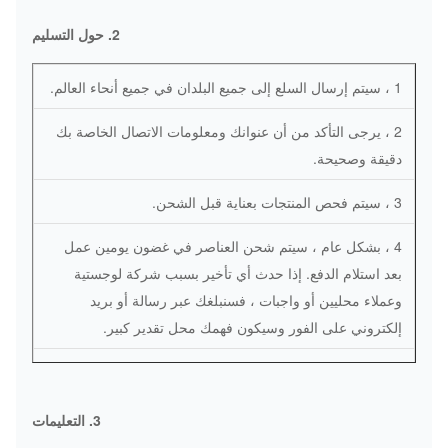
2. حول التسليم
1 ، سيتم إرسال السلع إلى جميع البلدان في جميع أنحاء العالم.
2 ، يرجى التأكد من أن عنوانك ومعلومات الاتصال الخاصة بك
دقيقة وصحيحة.
3 ، سيتم فحص المنتجات بعناية قبل الشحن.
4 ، بشكل عام ، سيتم شحن العناصر في غضون يومين عمل
بعد استلام الدفع. إذا حدث أي تأخير بسبب شركة لوجستية
وعملاء محليين أو واجبات ، فسنبلغك عبر رسالة أو بريد
إلكتروني على الفور وسيكون فهمك محل تقدير كبير.
5 ، التسليم الذي نستخدمه عادة هو EMS ، DHL ، FEDEX و
UPS
3. التعليمات