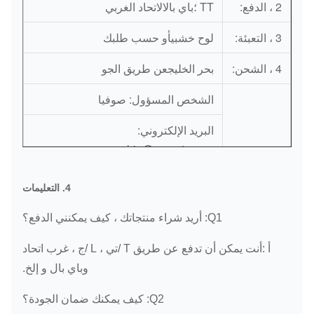
2 ، الدفع:
TT ؛باي بالالاتحاد الغربي
3 ، التعبئة:
لوح خشبيأو حسب طلبك
4 ، الشحن:
بحر الخليجعن طريق الجو
الشخص المسؤول: صوفيا
البريد الإلكتروني:
sophia@xgparts.com
5 ، جهات
الجوال: 86-18620917786
الاتصال:
4. التعليمات
سكايب: صوفيا 5 قوانجزو
Q1: أريد شراء منتجاتك ، كيف يمكنني الدفع؟
Whatsapp / Wechat: 86-
أ
:
أنت
يمكن أن تدفع عن طريق T /
تي ،
L /
ج ،
غرب
اتحاد
18620917786
و
باي بال
و
إلخ.
Q2: كيف يمكنك ضمان الجودة؟