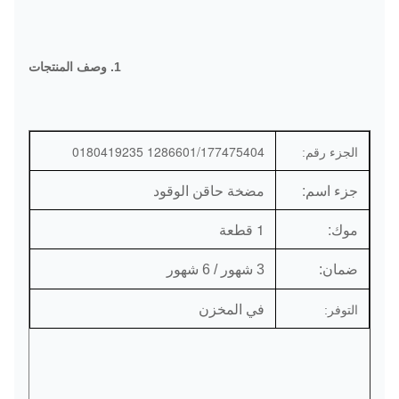
1. وصف المنتجات
1286601/177475404 0180419235
الجزء رقم:
جزء اسم:
مضخة حاقن الوقود
موك:
1 قطعة
ضمان:
3 شهور / 6 شهور
في المخزن
التوفر: