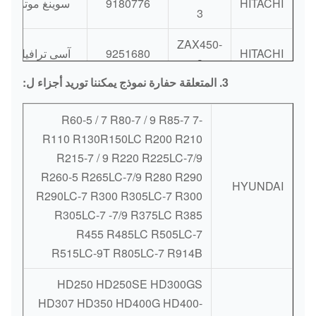
HITACHI
9180776
سوينغ موتور آ
3
ZAX450-
HITACHI
9251680
آسى ترافيل موت
3
3. المتعلقة حفارة نموذج يمكننا توريد أجزاء ل:
PVD-1B-
HITACHI
ZAX30U
32CP-8G5-
مضخة هيدروليك
-7 R60-5 / 7 R80-7 / 9 R85-7
5022A
R110 R130R150LC R200 R210
R215-7 / 9 R220 R225LC-7/9
ZAX200-
9254306
HITACHI
R260-5 R265LC-7/9 R280 R290
3
HYUNDAI
R290LC-7 R300 R305LC-7 R300
RBOCHARGER
8943926481
4HG1-T
HITACHI
R305LC-7 -7/9 R375LC R385
R455 R485LC R505LC-7
ZAX200-
R515LC-9T R805LC-7 R914B
YD TANK CAP
4343268
HITACHI
1
HD250 HD250SE HD300GS
ZAX200-
HD307 HD350 HD400G HD400-
HITACHI
EX
تركيب كبير
5G