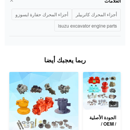
العلامات
أجزاء المحرك كاتربيلر
أجزاء المحرك حفارة ايسوزو
isuzu excavator engine parts
ربما يعجبك أيضا
فيديو
الجودة الأصلية
/ OEM /