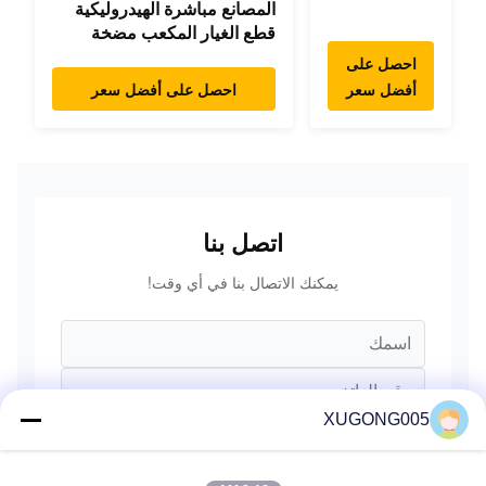
المصانع مباشرة الهيدروليكية
المتأرجحة
قطع الغيار المكعب مضخة
المحرك
المضخة الرئيسية محرك
المتأرجح
احصل على
النموذج
لهيونداي يانمار
أفضل سعر
احصل على أفضل سعر
PC/EX/EC/DH/DX/CAAT/SH
كوماتسو
قطع الغيار
هيتاتشي
XCMG
ليونغونغ
SANY فولفو
اتصل بنا
يمكنك الاتصال بنا في أي وقت!
XUGONG005