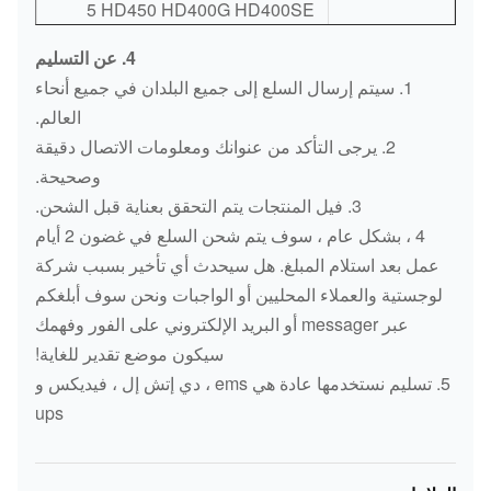
5 HD450 HD400G HD400SE
HD450SE HD510 HD512
ZAX200-
4. عن التسليم
HITACHI
4724585
تركيب كبير
HD550SE HD700G HD700G
KATO
5G
1. سيتم إرسال السلع إلى جميع البلدان في جميع أنحاء
HD700-5 / 7 HD800-5 / 7 HD800-
العالم.
ZAX200-
5 / 7 HD820 HD880-1HD820
HITACHI
2052073
كتلة آسى RH
2. يرجى التأكد من عنوانك ومعلومات الاتصال دقيقة
3
HD880 HD900SEV HD900-2 /
وصحيحة.
5/7 HD1080 HD1800
ZAX200-
3. فيل المنتجات يتم التحقق بعناية قبل الشحن.
2052067
HITACHI
3
LX02 / 03 LX08 SH45 SH55
4 ، بشكل عام ، سوف يتم شحن السلع في غضون 2 أيام
SH60 SH75-3 SH100 SH120
عمل بعد استلام المبلغ. هل سيحدث أي تأخير بسبب شركة
ZAX200-
HITACHI
0788801
مضخة المكبس
SH145U SH200 SH200A3
لوجستية والعملاء المحليين أو الواجبات ونحن سوف أبلغكم
3
SH210 SH220 SH240 SH250
عبر messager أو البريد الإلكتروني على الفور وفهمك
SUMITOMO
SH260 ​​SH280 SH280 SH300
سيكون موضع تقدير للغاية!
ZAX200-
HITACHI
0788805
كتلة آسى
SH340 SH350 SH350 SH400
5. تسليم نستخدمها عادة هي ems ، دي إتش إل ، فيديكس و
3
ups
SH450 LS200 LS200 LS280
ZAX200-
LS1200 LS1600 LS2035 LS2050
HITACHI
0788806
لوحة التجنيب
3
LS2800 LS2800 LS2800 LS280