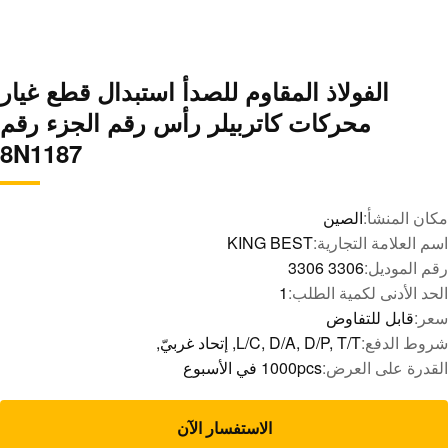
الفولاذ المقاوم للصدأ استبدال قطع غيار
محركات كاتربيلر رأس رقم الجزء رقم
8N1187
مكان المنشأ:
الصين
اسم العلامة التجارية:
KING BEST
رقم الموديل:
3306 3306
الحد الأدنى لكمية الطلب:
1
سعر:
قابل للتفاوض
شروط الدفع:
L/C, D/A, D/P, T/T, إتحاد غربيّ,
القدرة على العرض:
1000pcs في الأسبوع
الاستفسار الآن