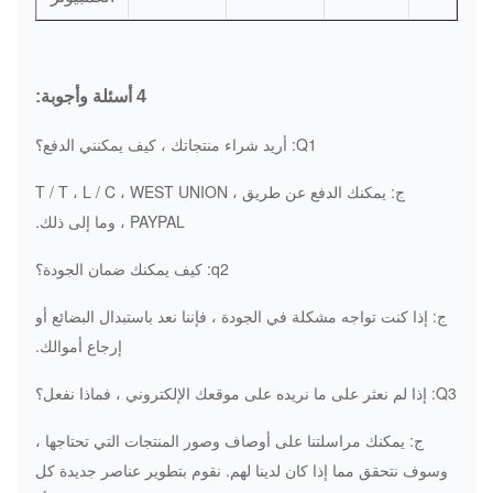
4 أسئلة وأجوبة:
Q1: أريد شراء منتجاتك ، كيف يمكنني الدفع؟
ج: يمكنك الدفع عن طريق T / T ، L / C ، WEST UNION ،
PAYPAL ، وما إلى ذلك.
q2: كيف يمكنك ضمان الجودة؟
ج: إذا كنت تواجه مشكلة في الجودة ، فإننا نعد باستبدال البضائع أو
إرجاع أموالك.
Q3: إذا لم نعثر على ما نريده على موقعك الإلكتروني ، فماذا نفعل؟
ج: يمكنك مراسلتنا على أوصاف وصور المنتجات التي تحتاجها ،
وسوف نتحقق مما إذا كان لدينا لهم.
نقوم بتطوير عناصر جديدة كل