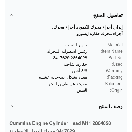
تفاصيل المنتج
إبراز:
أجزاء محرك الكمون
,
أجزاء محرك
,
أجزاء محرك حفارة ايسوزو
Material:
تزوير الصلب
Item Name:
رئيس اسطوانة المحرك
2864028 3417629
Part No:
Used:
حفارة، شاحنة
Warranty:
3/6 أشهر
Packing:
معبأة بشكل جيد-حالة خشبية
Shipment:
نصيحة عن طريق البحر
Origin:
الصين
وصف المنتج
Cummins Engine Cylinder Head M11 2864028
3417629 محرك الديزل الاسطوانة