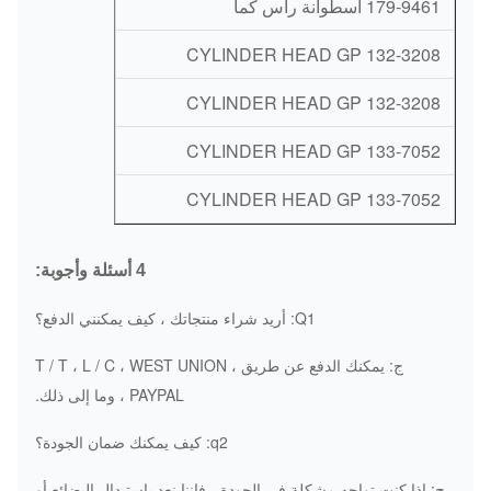
179-9461 أسطوانة رأس كما
132-3208 CYLINDER HEAD GP
132-3208 CYLINDER HEAD GP
133-7052 CYLINDER HEAD GP
133-7052 CYLINDER HEAD GP
4 أسئلة وأجوبة:
Q1: أريد شراء منتجاتك ، كيف يمكنني الدفع؟
ج: يمكنك الدفع عن طريق T / T ، L / C ، WEST UNION ،
PAYPAL ، وما إلى ذلك.
q2: كيف يمكنك ضمان الجودة؟
ج: إذا كنت تواجه مشكلة في الجودة ، فإننا نعد باستبدال البضائع أو