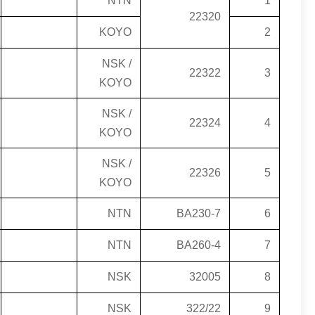
NTN
1
22320
KOYO
2
NSK /
22322
3
KOYO
NSK /
22324
4
KOYO
NSK /
22326
5
KOYO
NTN
BA230-7
6
NTN
BA260-4
7
NSK
32005
8
NSK
322/22
9