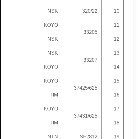
NSK
320/22
10
KOYO
11
33205
NSK
12
NSK
13
33207
KOYO
14
KOYO
15
37425/625
TIM
16
KOYO
17
37431/625
TIM
18
NTN
SF2812
19