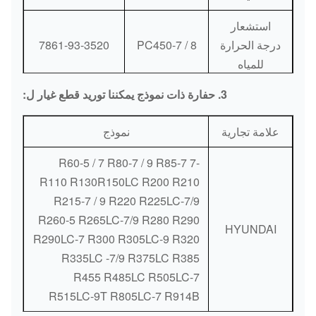
استشعار
درجة الحرارة
PC450-7 / 8
7861-93-3520
للمياه
3. حفارة ذات نموذج يمكننا توريد قطع غيار ل:
استشعار
درجة الحرارة
جهاز الكمبيوتر
08620-00000
علامة تجارية
نموذج
للمياه
-7 R60-5 / 7 R80-7 / 9 R85-7
استشعار
R110 R130R150LC R200 R210
درجة الحرارة
PC130-8
6261-81-6901
R215-7 / 9 R220 R225LC-7/9
للمياه
R260-5 R265LC-7/9 R280 R290
HYUNDAI
استشعار
R290LC-7 R300 R305LC-9 R320
درجة الحرارة
PC400-6
3915329
R335LC -7/9 R375LC R385
للمياه
R455 R485LC R505LC-7
R515LC-9T R805LC-7 R914B
PC200-3 /