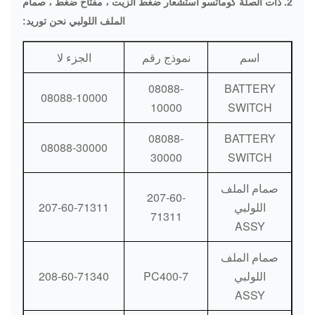
2. ذات الصلة كوماتسو استشعار ضغط الزيت ، مفتاح ضغط ، صمام
إس / الشحن الجوي / الشحن البحري
الملف اللولبي نحن توريد:
طرق الدفع:
البنك / ويسترن يونيون / باي بال
اسم
نموذج رقم
الجزء لا
08088-
BATTERY
08088-10000
10000
SWITCH
08088-
BATTERY
08088-30000
30000
SWITCH
صمام الملف
207-60-
اللولبي
207-60-71311
71311
ASSY
صمام الملف
اللولبي
PC400-7
208-60-71340
ASSY