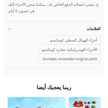
LS200 LS280 LS1200 LS1600
ج: بمجرد استلام الدفع الخاص بك ، يمكننا شحن الأجزاء إليك
ND499000-
LS2035 LS2050L LS2650
في غضون 3 أيام.
المستشعر
PC400-8
6160
LS2800 LS2800FJ2 LS3400EJ
LS4300FJ2 LS5800C2 SC800
المستشعر
PC200-5
7861-92-4520
العلامات
SC1000
أجزاء الهيكل السفلي كوماتسو
ثورة الثورة
PC300-6
7861-93-2330
الأجزاء الهيدروليكية حفارة كوماتسو
PC200-3 / 5/6 /
ثورة الثورة
PC200-3
220-6
komatsu excavator engine parts
(6D102)
يمشي
023-06-56210
PC120-5 / 6
الاستشعار
ربما يعجبك أيضا
جهاز استشعار
PC200-5
7861-92-4131
جهاز استشعار
PC200-6
7861-93-4130