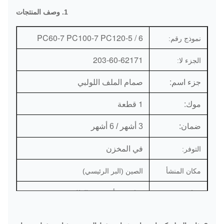
1. وصف المنتجات
PC60-7 PC100-7 PC120-5 / 6
نموذج رقم:
203-60-62171
الجزء لا:
جزء اسم:
صمام الملف اللولبي
موك:
1 قطعة
ضمان:
3 أشهر / 6 أشهر
في المخزن
التوفر:
مكان المنشأ
الصين (البر الرئيسي)
ميناء:
قوانغتشو أو حسب الطلب
دي إتش إل / فيديكس / تي ان تي / يو بي
طرق التوصيل: