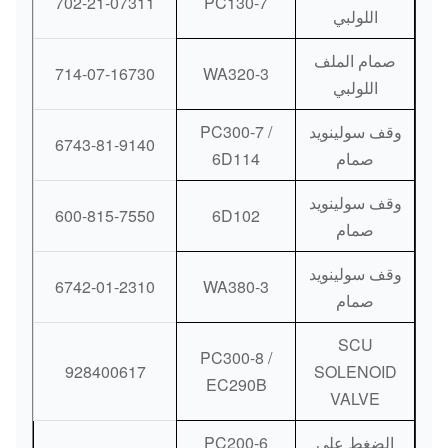
702-21-07311
PC130-7
اللولبي
صمام الملف
714-07-16730
WA320-3
اللولبي
وقف سولينويد
PC300-7 /
6743-81-9140
صمام
6D114
وقف سولينويد
600-815-7550
6D102
صمام
وقف سولينويد
6742-01-2310
WA380-3
صمام
SCU
PC300-8 /
928400617
SOLENOID
EC290B
VALVE
الضغط على
PC200-6