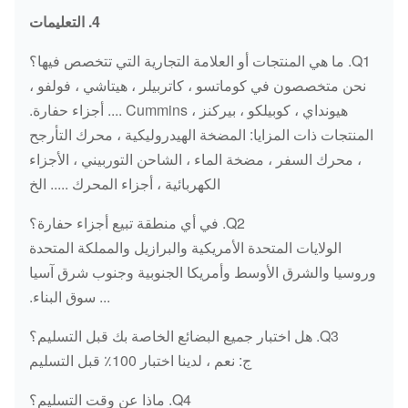
ثورة الثورة
5/6 PC220-6
7861-92-2310
HD250 HD250SE HD300GS
4. التعليمات
6D102
HD307 HD350 HD400G HD400-
Q1. ما هي المنتجات أو العلامة التجارية التي تتخصص فيها؟
5 HD450 HD400G HD400SE
ثورة الثورة
PC200-7
7861-93-2310
نحن متخصصون في كوماتسو ، كاتربيلر ، هيتاشي ، فولفو ،
HD450SE HD510 HD512
هيونداي ، كوبيلكو ، بيركنز ، Cummins .... أجزاء حفارة.
HD550SE HD700G HD700-5 / 7
مستشعر
ND029600-
KATO
D275A-5
المنتجات ذات المزايا: المضخة الهيدروليكية ، محرك التأرجح
HD800-5 / 7 HD820 HD880-
عمود الحدبات
0580
، محرك السفر ، مضخة الماء ، الشاحن التوربيني ، الأجزاء
1HD820 HD880 HD900SEV
الكهربائية ، أجزاء المحرك ..... الخ
مستشعر
HD900-2 / 5/7 HD1023 HD1100
6261-81-2911
KOMATSU
عمود الحدبات
HD1200 HD1220 HD1250-7
Q2. في أي منطقة تبيع أجزاء حفارة؟
HD1500 HD1880G HD1880SE
الولايات المتحدة الأمريكية والبرازيل والمملكة المتحدة
مستشعر
PC200-8
PC200-8
وروسيا والشرق الأوسط وأمريكا الجنوبية وجنوب شرق آسيا
عمود الحدبات
LX02 / 03 LX08 SH45 SH55
... سوق البناء.
SH60 SH75-3 SH100 SH120
مستشعر
SH145U SH200 SH200A3
6217-81-9210
PC400-7
Q3. هل اختبار جميع البضائع الخاصة بك قبل التسليم؟
عمود الحدبات
SH210 SH220 SH240 SH250
ج: نعم ، لدينا اختبار 100٪ قبل التسليم
SH260 ​​SH280 SH300 SH340
مستشعر
D4921684
PC200-8
SH350 SH400 SH450 LS200
SUMITOMO
Q4. ماذا عن وقت التسليم؟
عمود الحدبات