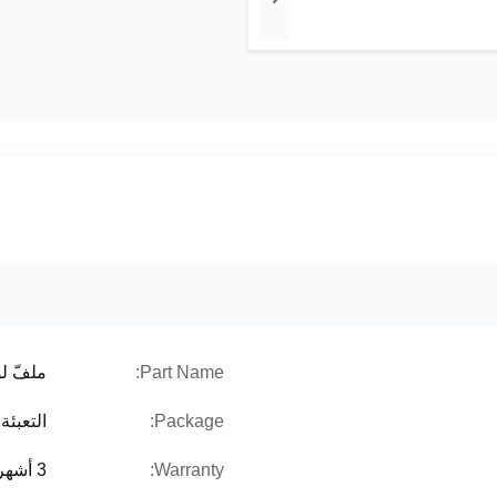
Part Name:
ملفّ ل
Package:
التعبئة وا
Warranty:
3 أشهر / 6 أشهر