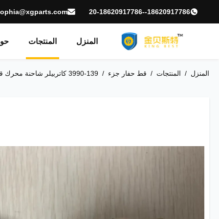
sophia@xgparts.com
18620917786--20-18620917786
المنزل
المنتجات
حول
المنزل
/
المنتجات
/
قط حفار جزء
/
139-3990 كاتربيلر شاحنة محرك قطع غيار وقف صمام الملف اللولبي طويل خدمة الحياة