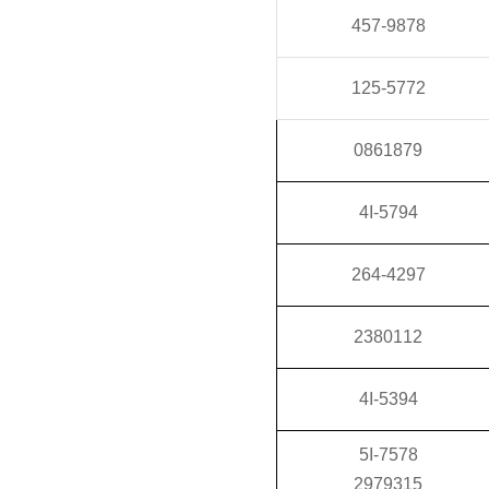
457-9878
125-5772
0861879
4I-5794
264-4297
2380112
4I-5394
5I-7578
2979315