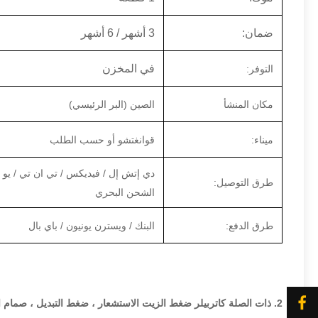
ضمان:
3 أشهر / 6 أشهر
في المخزن
التوفر:
مكان المنشأ
الصين (البر الرئيسي)
ميناء:
قوانغتشو أو حسب الطلب
دي إتش إل / فيديكس / تي ان تي / يو 
طرق التوصيل:
الشحن البحري
طرق الدفع:
البنك / ويسترن يونيون / باي بال
2. ذات الصلة كاتربيلر ضغط الزيت الاستشعار ، ضغط التبديل ، صمام الملف اللولبي نحن توريد: