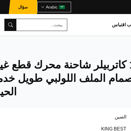
Arabic
سؤال
ب اقتباس
139-3990 كاتربيلر شاحنة محرك قطع غي
ام الملف اللولبي طويل خدم
الحيا
الصين
KING BEST