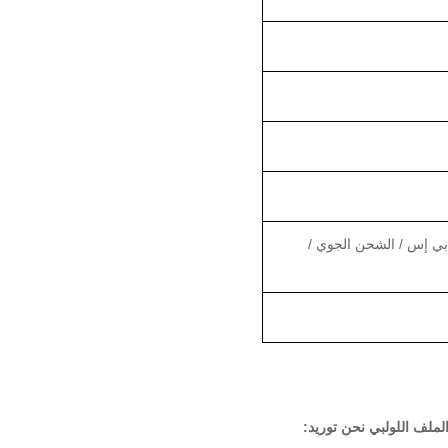
بي إس / الشحن الجوي /