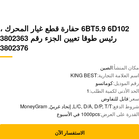
6BT5.9 6D102 حفارة قطع غيار المحرك ،
رئيس طوقا تعيين الجزء رقم 3802363
3802376
مكان المنشأ:
الصين
اسم العلامة التجارية:
KING BEST
رقم الموديل:
كوماتسو
الحد الأدنى لكمية الطلب:
1
سعر:
قابل للتفاوض
شروط الدفع:
L/C, D/A, D/P, T/T, إتحاد غربيّ, MoneyGram
القدرة على العرض:
1000pcs في الأسبوع
الاستفسار الآن