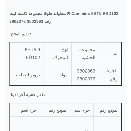
Cummins 6BT5.9 6D102 الاسطوانة طوقا مجموعة كاملة كيت
رقم 3802363 3802376
تقديم المنتج:
مجموعة
6BT5.9
نوع
بند
الحشية
6D102
المحرك
3802363
الجزء
مواد
تزوير الصلب
3802376
رقم
طقم حشية آخر لدينا:
نموذج رقم
جزء اسم
نموذج رقم
جزء اسم