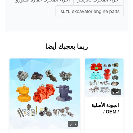
isuzu excavator engine parts
ربما يعجبك أيضا
فيديو
الجودة الأصلية
/ OEM /
المستخدمة
لأجزاء
فيديو
احتياطية للحفر