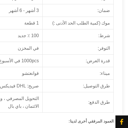
ضمان:
3 أشهر - 6 أشهر
موك (كمية الطلب الحد الأدنى :)
1 قطعة
شرط:
100 ٪ جديد
التوفر:
في المخزن
قدرة العرض:
1000pcs في الأسبوع
ميناء:
قوانغتشو
طرق التوصيل:
صريح: DHL فيديكس EMS UPS أو عن طريق الجو / البحر
التحويل المصرفي ، وي
طرق الدفع:
الائتمان ، باي بال
العمود المرفقي أخرى لدينا: