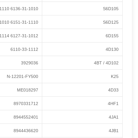
6136-31-1010 6136-31-1110
S6D105
6151-31-1110 6151-35-1010
S6D125
6127-31-1012 6127-31-1114
6D155
6110-33-1112
4D130
3929036
4BT / 4D102
N-12201-FY500
K25
ME018297
4D33
8970331712
4HF1
8944552401
4JA1
8944436620
4JB1