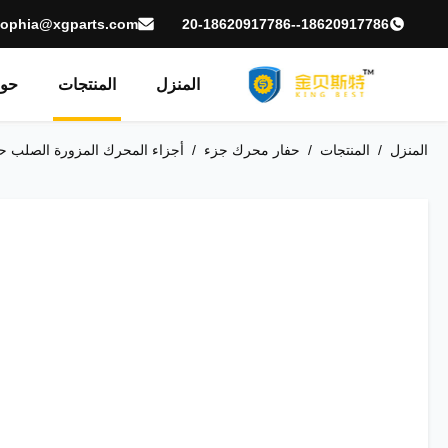
sophia@xgparts.com
18620917786--20-18620917786
المنزل
المنتجات
حول
المنزل
/
المنتجات
/
حفار محرك جزء
/
أجزاء المحرك المزورة الصلب حفارة العمود الم