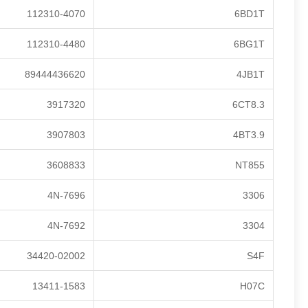
112310-4070
6BD1T
112310-4480
6BG1T
89444436620
4JB1T
3917320
6CT8.3
3907803
4BT3.9
3608833
NT855
4N-7696
3306
4N-7692
3304
34420-02002
S4F
13411-1583
H07C