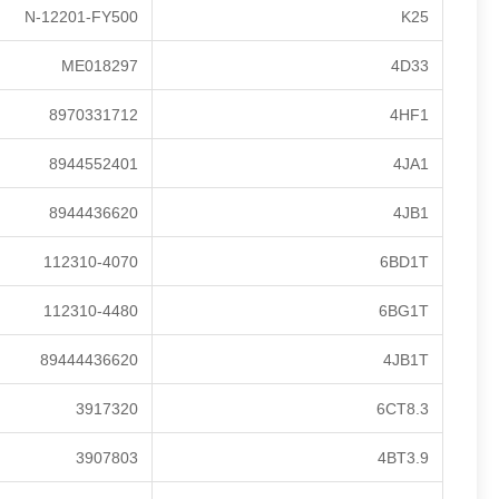
N-12201-FY500
K25
ME018297
4D33
8970331712
4HF1
8944552401
4JA1
8944436620
4JB1
112310-4070
6BD1T
112310-4480
6BG1T
89444436620
4JB1T
3917320
6CT8.3
3907803
4BT3.9