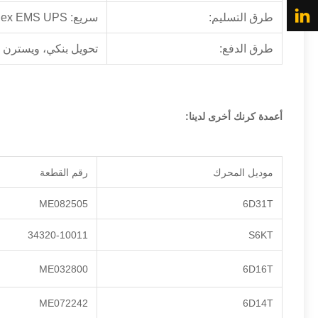
طرق التسليم:
سريع: DHL Fedex EMS UPS أو عن طريق الجو/البحر
طرق الدفع:
تحويل بنكي، ويسترن يو
أعمدة كرنك أخرى لدينا:
موديل المحرك
رقم القطعة
ME082505
6D31T
34320-10011
S6KT
ME032800
6D16T
ME072242
6D14T