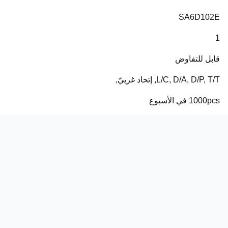
SA6D102E
1
قابل للتفاوض
L/C, D/A, D/P, T/T, إتحاد غربيّ,
1000pcs في الأسبوع