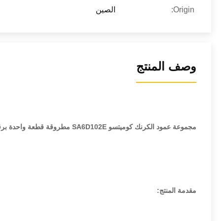
Origin:
الصين
وصف المنتج
مجموعة عمود الكرنك كوميتسو SA6D102E مطروقة قطعة واحدة برقم القطعة 6735-01-1310
مقدمة المنتج: