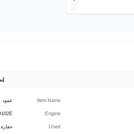
إبر
Item Name:
عمود
D102E
Engine:
Used:
حفارة