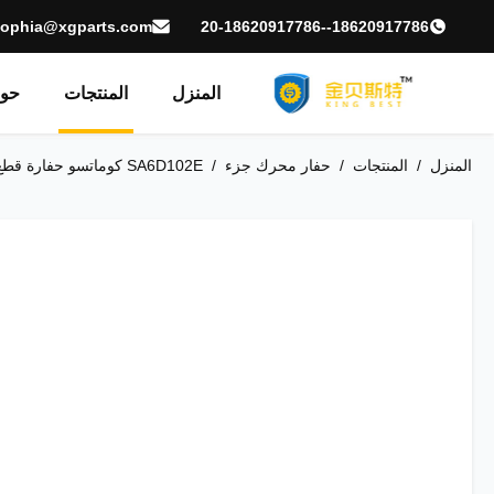
sophia@xgparts.com
18620917786--20-18620917786
المنزل
المنتجات
حول
المنزل
/
المنتجات
/
حفار محرك جزء
/
SA6D102E كوماتسو حفارة قطع غيار محرك الديزل العمود المرفقي الفولاذ المقاوم للصدأ