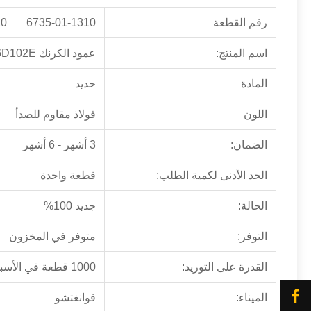
رقم القطعة
6735-01-1310 6735011310
اسم المنتج:
عمود الكرنك SA6D102E
المادة
حديد
اللون
فولاذ مقاوم للصدأ
الضمان:
3 أشهر - 6 أشهر
الحد الأدنى لكمية الطلب:
قطعة واحدة
الحالة:
جديد 100%
التوفر:
متوفر في المخزون
القدرة على التوريد:
1000 قطعة في الأسبوع
الميناء:
قوانغتشو