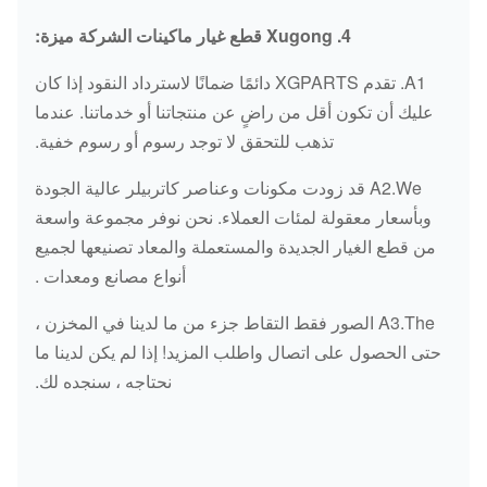
PC710-5 PC1000-1
34390-02200
E320C
الحرارة
4. Xugong قطع غيار ماكينات الشركة ميزة:
HITACHI UH045 UH052 UHO53
للمياه
UH063 UH07-5 UH09-7 UH04-7
A1. تقدم XGPARTS دائمًا ضمانًا لاسترداد النقود إذا كان
استشعار
UH083 EX20UR-1/2 EX27 EX30
عليك أن تكون أقل من راضٍ عن منتجاتنا أو خدماتنا. عندما
درجة
EX40-1 EX45-1 EX50UR EX60-1
تذهب للتحقق لا توجد رسوم أو رسوم خفية.
196-7975
E320C
الحرارة
/ 2/3/5 EX70 EX90 EX100 EX100-
A2.We قد زودت مكونات وعناصر كاتربيلر عالية الجودة
للمياه
W / WD-2/2 / 3/4 EX120 / -2 / 3/5
وبأسعار معقولة لمئات العملاء. نحن نوفر مجموعة واسعة
EX130 / 2/3/5 EX130 EX150
الضغط على
من قطع الغيار الجديدة والمستعملة والمعاد تصنيعها لجميع
2666210
CT2666210
EX160WD EX200 / 2/3/5 EX210
المفاتيح
أنواع مصانع ومعدات .
EX220-1 / 3/7 EX220-2 / 5 EX225
HITACHI
الضغط على
EX240 EX270-1 / 5 EX280-1
A3.The الصور فقط التقاط جزء من ما لدينا في المخزن ،
3095768
E320
المفاتيح
EX300 1/2/3/5/6 EX320 EX330
حتى الحصول على اتصال واطلب المزيد! إذا لم يكن لدينا ما
EX350 EX400 EX400-5 UH03-3 /
نحتاجه ، سنجده لك.
الضغط على
5/7 UH04 / 2/5 UH05 UN055-7
3095795
E320D
المفاتيح
UH06 UH07 ZAX60 ZAX70
ZAX120 ZAX200 ZX230 ZAX240
الضغط على
1060179
E330B / C