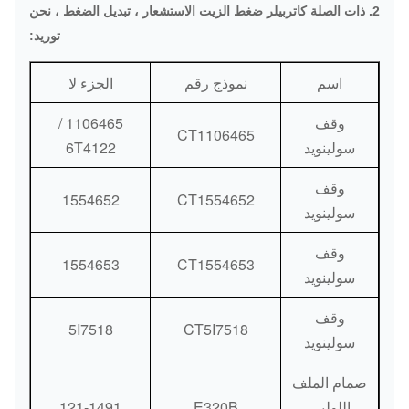
طرق التوصيل:
2. ذات الصلة كاتربيلر ضغط الزيت الاستشعار ، تبديل الضغط ، نحن
إس / الشحن الجوي / الشحن البحري
توريد:
طرق الدفع:
البنك / ويسترن يونيون / باي بال
اسم
نموذج رقم
الجزء لا
وقف
1106465 /
CT1106465
سولينويد
6T4122
وقف
1554652
CT1554652
سولينويد
وقف
1554653
CT1554653
سولينويد
وقف
5I7518
CT5I7518
سولينويد
صمام الملف
اللولبي
E320B
121-1491