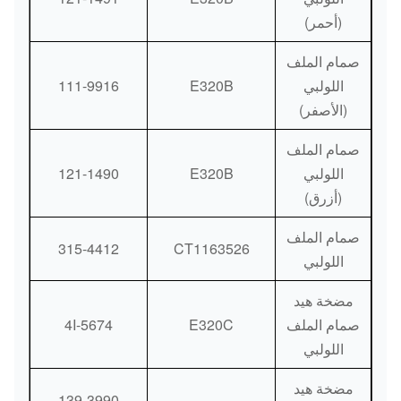
(أحمر)
صمام الملف
اللولبي
E320B
111-9916
(الأصفر)
صمام الملف
اللولبي
E320B
121-1490
(أزرق)
صمام الملف
315-4412
CT1163526
اللولبي
مضخة هيد
صمام الملف
E320C
4I-5674
اللولبي
مضخة هيد
139-3990