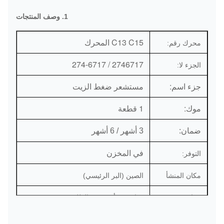
1. وصف المنتجات
C13 C15 المحرك
محرك رقم:
2746717 / 274-6717
الجزء لا:
جزء اسم:
مستشعر ضغط الزيت
موك:
1 قطعة
ضمان:
3 أشهر / 6 أشهر
في المخزن
التوفر:
مكان المنشأ
الصين (البر الرئيسي)
ميناء:
قوانغتشو أو حسب الطلب
دي إتش إل / فيديكس / تي ان تي / يو بي