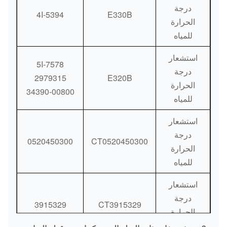
درجة
4I-5394
E330B
الحرارة
للمياه
استشعار
5I-7578
درجة
2979315
E320B
الحرارة
34390-00800
للمياه
استشعار
درجة
0520450300
CT0520450300
الحرارة
للمياه
استشعار
درجة
3915329
CT3915329
الحرارة
للمياه