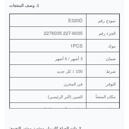
1. وصف المنتجات
E320D
نموذج رقم
227-6035 2276035
الجزء رقم
1PCS
موك
ضمان:
3 أشهر / 6 أشهر
شرط:
100 ٪ كل جديد
التوفر:
في المخزن
مكان المنشأ
الصين (البر الرئيسي)
ميناء:
قوانغتشو أو حسب الطلب
دي إتش إل / فيديكس / تي ان تي / يو بي
طرق التوصيل:
2. ذات الصلة كاتربيلر موتورز موتور التجمع: