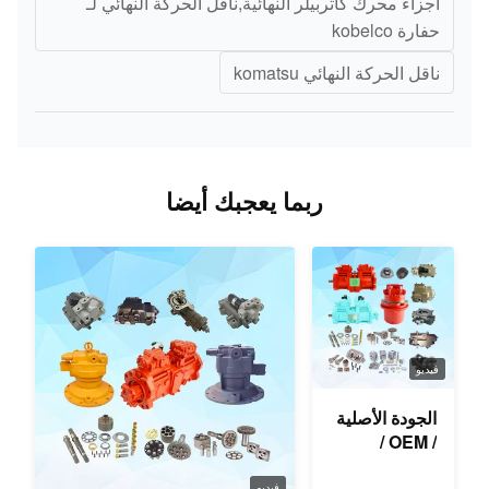
أجزاء محرك كاتربيلر النهائية,ناقل الحركة النهائي لـ
حفارة kobelco
ناقل الحركة النهائي komatsu
ربما يعجبك أيضا
فيديو
الجودة الأصلية
/ OEM /
المستخدمة
فيديو