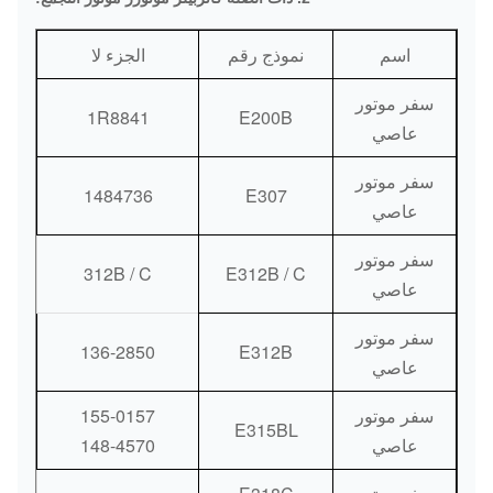
إس / الشحن الجوي / الشحن البحري
اسم
نموذج رقم
الجزء لا
طرق الدفع:
البنك / ويسترن يونيون / باي بال
سفر موتور
1R8841
E200B
عاصي
سفر موتور
1484736
E307
عاصي
سفر موتور
312B / C
E312B / C
عاصي
سفر موتور
136-2850
E312B
عاصي
سفر موتور
155-0157
E315BL
عاصي
148-4570