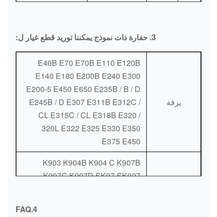
عاصي
سفر موتور
114-1478
E330B
عاصي
3. حفارة ذات نموذج يمكننا توريد قطع غيار ل:
سفر موتور
E40B E70 E70B E110 E120B
227-6195
E330D
عاصي
E140 E180 E200B E240 E300
E200-5 E450 E650 E235B / B / D
سفر موتور
390-1088
E349D2
يرقة
E245B / D E307 E311B E312C /
عاصي
CL E315C / CL E318B E320 /
سفر موتور
320L E322 E325 E330 E350
227-6044
E349D
عاصي
E375 E450
K903 K904B K904 C K907B
K907C K907D SK07 SK027
SK04N2 SK07N2 SK09N2 SK60
SK100 SK120-3 / 6 SK120LC
KOBELCO
4.FAQ
SK200 SK200-5 / 6 SK210-8