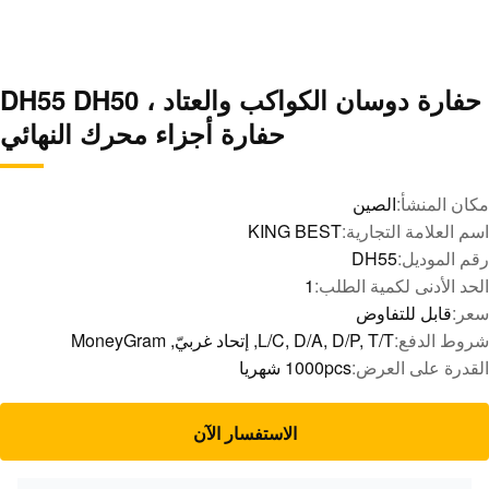
حفارة دوسان الكواكب والعتاد ، DH55 DH50
حفارة أجزاء محرك النهائي
مكان المنشأ:
الصين
اسم العلامة التجارية:
KING BEST
رقم الموديل:
DH55
الحد الأدنى لكمية الطلب:
1
سعر:
قابل للتفاوض
شروط الدفع:
L/C, D/A, D/P, T/T, إتحاد غربيّ, MoneyGram
القدرة على العرض:
1000pcs شهريا
الاستفسار الآن