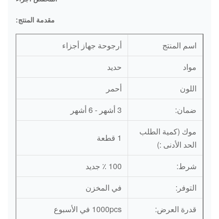
مقدمة المنتج:
اسم المنتج
أرجوحة جهاز أجزاء
مواد
حديد
اللون
أحمر
ضمان:
3 أشهر - 6 أشهر
موك (كمية الطلب
1 قطعة
الحد الأدنى :)
شرط:
100 ٪ جديد
التوفر:
في المخزن
قدرة العرض:
1000pcs في الأسبوع