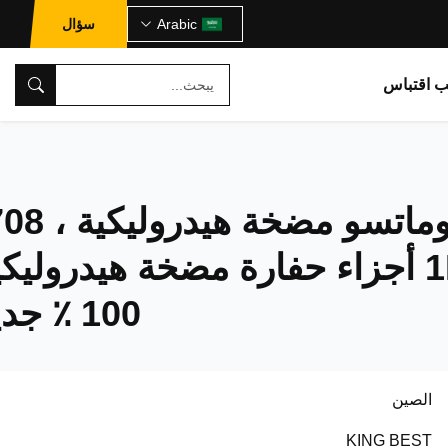
Arabic
سؤال
ب اقتباس
1L-00650 أجزاء حفارة مضخة هيدروليك
100 ٪ جديد
الصين
KING BEST