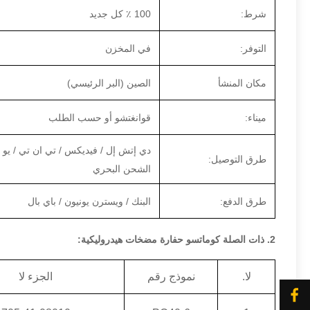
شرط:
100 ٪ كل جديد
التوفر:
في المخزن
مكان المنشأ
الصين (البر الرئيسي)
ميناء:
قوانغتشو أو حسب الطلب
دي إتش إل / فيديكس / تي ان تي / يو 
طرق التوصيل:
الشحن البحري
طرق الدفع:
البنك / ويسترن يونيون / باي بال
2. ذات الصلة كوماتسو حفارة مضخات هيدروليكية:
لا.
نموذج رقم
الجزء لا