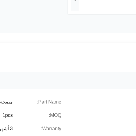
Part Name:
مضخة ه
1pcs
MOQ:
Warranty:
3 أشهر / 6 أشهر