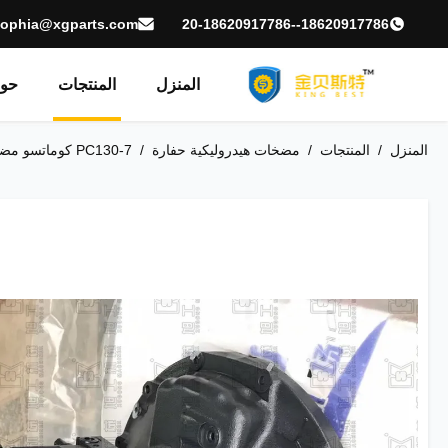
sophia@xgparts.com
18620917786--20-18620917786
المنزل
المنتجات
حول
المنزل
/
المنتجات
/
مضخات هيدروليكية حفارة
/
PC130-7 كوماتسو مضخة هيدروليكية ، 708-1L-00650 أجزاء حفارة مضخة هيدروليكية 100 ٪ جديد