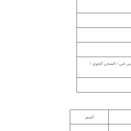
بي إس / الشحن الجوي /
اسم