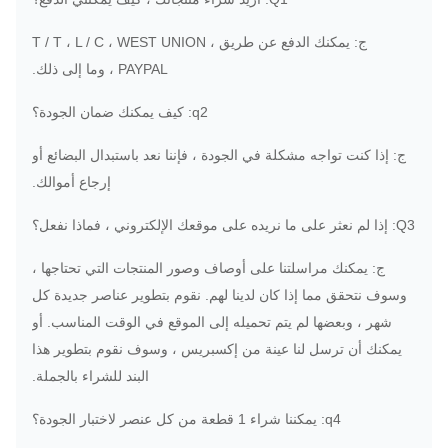
ج: يمكنك الدفع عن طريق T / T ، L / C ، WEST UNION ،
PAYPAL ، وما إلى ذلك.
q2: كيف يمكنك ضمان الجودة؟
ج: إذا كنت تواجه مشكلة في الجودة ، فإننا نعد باستبدال البضائع أو
إرجاع أموالك.
Q3: إذا لم نعثر على ما نريده على موقعك الإلكتروني ، فماذا نفعل؟
ج: يمكنك مراسلتنا على أوصاف وصور المنتجات التي تحتاجها ،
وسوف نتحقق مما إذا كان لدينا لهم.
نقوم بتطوير عناصر جديدة كل
شهر ، وبعضها لم يتم تحميله إلى الموقع في الوقت المناسب.
أو
يمكنك أن ترسل لنا عينة من إكسبريس ، وسوف نقوم بتطوير هذا
البند للشراء بالجملة.
q4: يمكننا شراء 1 قطعة من كل عنصر لاختبار الجودة؟