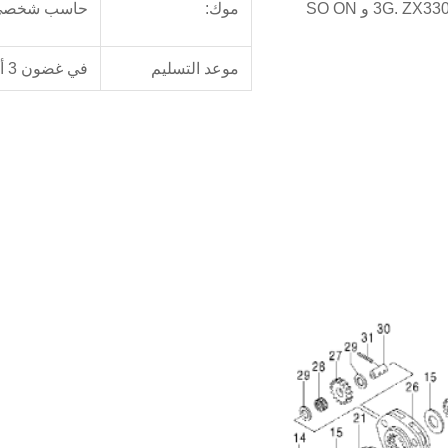
موك:
حاسب شخصي 
موعد التسليم
في غضون 3 أيام بعد تأكيد الدفع