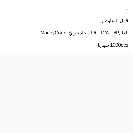
1
قابل للتفاوض
L/C, D/A, D/P, T/T, إتحاد غربيّ, MoneyGram
1000pcs شهريا