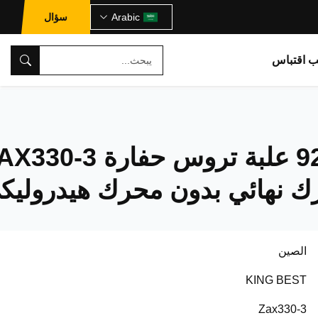
Arabic
سؤال
ب اقتباس
9244944 علبة تروس حفارة 0-3
 نهائي بدون محرك هيدروليك
الصين
KING BEST
Zax330-3