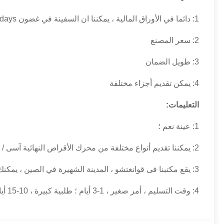
1: دائما في الأوراق المالية ، يمكننا ان السفينة في غضون 3days
2: سعر المصنع
3: طويل الضمان
4: يمكن تقديم أجزاء مختلفة
التعليمات:
1: عينة نعم ؛
2: يمكننا تقديم أنواع مختلفة من محرك الأقراص النهائية آسى / علبة التروس فقط / موتور ، لا تتردد في الاتصال بنا.
3: يقع مكتبنا فى قوانغتشو ، المدينة الشهيرة في الصين ، يمكنك زيارتنا في أي وقت ؛
4: وقت التسليم ، أمر صغير ، 1-3 أيام ؛
طلبية كبيرة ، 10-15 أيام