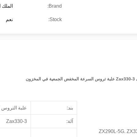
Brand:
الملك 
Stock:
نعم
بند:
علبة التروس 
آلة:
Zax330-3
ZX290L-5G. ZX33