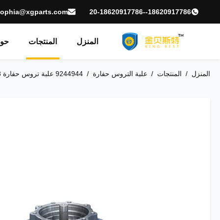
sophia@xgparts.com
18620917786--20-18620917786
المنزل
المنتجات
حول
المنزل
/
المنتجات
/
علبة التروس حفارة
/
9244944 علبة تروس حفارة ZAX330-3 محرك نهائي بدون محرك هيدروليكي