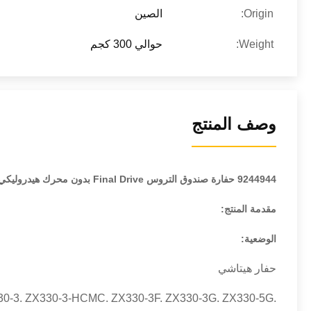
Origin:
الصين
Weight:
حوالي 300 كجم
وصف المنتج
9244944
حفارة صندوق التروس Final Drive بدون محرك هيدروليكي Zax330-3 علبة تروس السرعة المخفض الجمعية في المخزون
مقدمة المنتج:
الوضعية:
حفار هيتاشي
0-3. ZX330-3-HCMC. ZX330-3F. ZX330-3G. ZX330-5G.