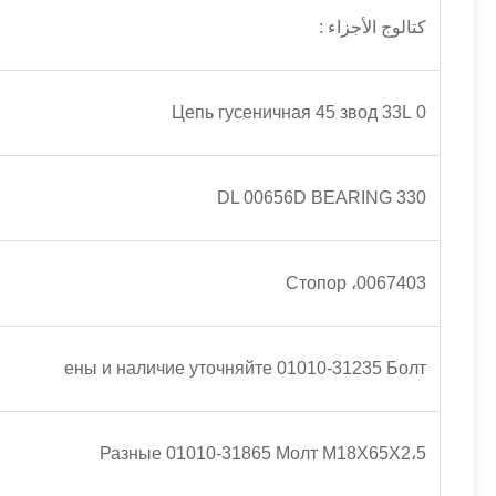
كتالوج الأجزاء :
0 Цепь гусеничная 45 звод 33L
330 DL 00656D BEARING
0067403، Стопор
ены и наличие уточняйте 01010-31235 Болт
Разные 01010-31865 Молт М18Х65Х2،5