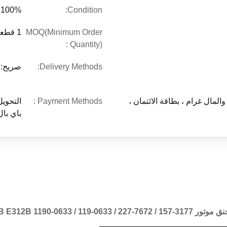
Condition:
100% جديد
MOQ(Minimum Order
1 قطعة
Quantity) :
Delivery Methods:
صريح: DHL فيديكس EMS UPS أو عن طريق الجو / ال
المال غرام ، بطاقة الائتمان ،
Payment Methods :
التحويل
باي بال