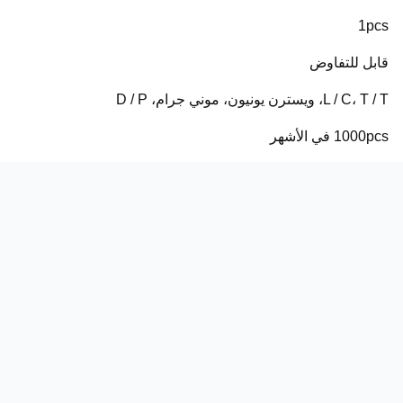
1pcs
قابل للتفاوض
L / C، T / T، ويسترن يونيون، موني جرام، D / P
1000pcs في الأشهر