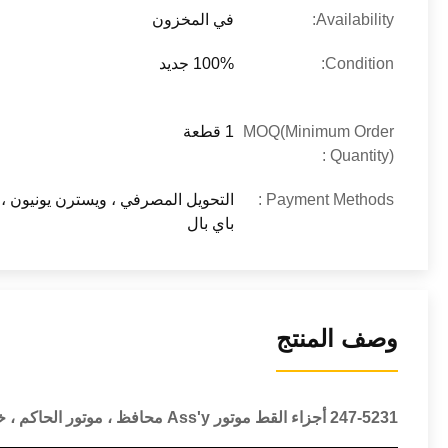
Availability:
في المخزون
Condition:
100% جديد
MOQ(Minimum Order
1 قطعة
Quantity) :
Payment Methods :
التحويل المصرفي ، ويسترن يونيون ، و
باي بال
وصف المنتج
247-5231 أجزاء القط موتور Ass'y محافظ ، موتور الحاكم ، خنق موتور Ass'y E320B E312B 1190-0633 / 119-0633 / 227-7672 / 157-3177