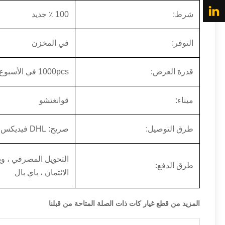
شرط:
100 ٪ جديد
التوفر:
في المخزن
قدرة العرض:
1000pcs في الأسبوع
ميناء:
قوانغتشو
طرق التوصيل:
صريح: DHL فيديكس EMS UPS أو عن طريق الجو / البحر
التحويل المصرفي ، وي
طرق الدفع:
الائتمان ، باي بال
المزيد من قطع غيار كات ذات الصلة المتاحة من قبلنا