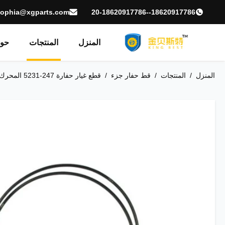
sophia@xgparts.com
18620917786--20-18620917786
المنزل
المنتجات
حول
المنزل
/
المنتجات
/
قط حفار جزء
/
قطع غيار حفارة 247-5231 المحرك Ass'y محافظ خنق E320B E312B 1190-0633