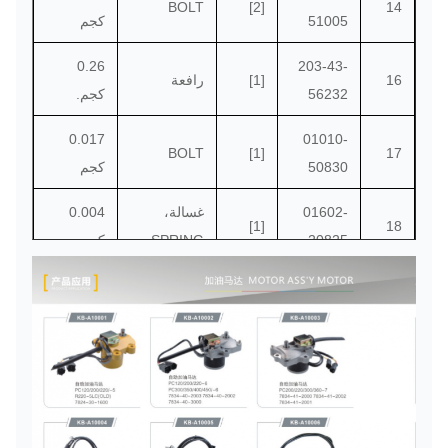
BOLT
[2]
14
51005
كجم
0.26
203-43-
16
[1]
رافعة
56232
كجم.
0.017
01010-
BOLT
[1]
17
50830
كجم
01602-
غسالة،
0.004
[1]
18
20825
SPRING
كجم
0.465
203-43-
19
[1]
سبرينج آس
52163
كجم.
203-43-
20
[1]
نير
56850
01582-
21
[2]
البندق
0.01 كجم