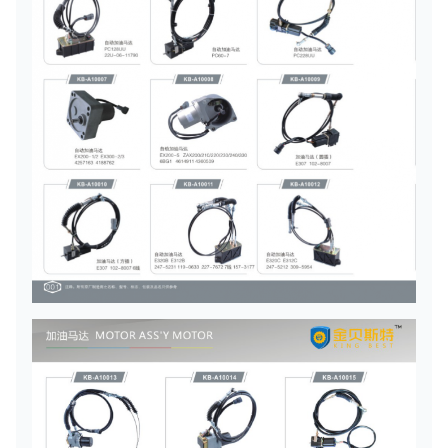
11008
0.056
04252-
22
[1]
النهاية
21061
كجم
0.001
04050-
23
[1]
دبوس كوتر
12018
كجم.
0.006
04205-
24
[1]
دبوس
10622
كجم
0.001
04050-
25
[1]
دبوس كوتر
11612
كجم.
203-06-
26
[1]
فرقة
0.01 كجم
56570
0.013
08036-
CLIP
[1]
27