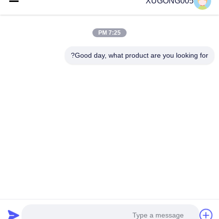
XUGONG005
7:25 PM
Good day, what product are you looking for?
يرسل
المنزل
المنتجات
حولنا
جولة في المصنع
مراقبة الجودة
اتصل بنا
اطلب اقتباس
© 2026 Guangzhou Xugong Machinery Parts Firm. All Rights Reserved.