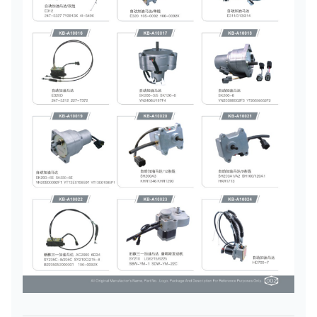
01014
كجم
0.161
01010-
BOLT
[1]
28
51020
كجم.
01593-
30
[1]
البندق
0.01 كجم
31008