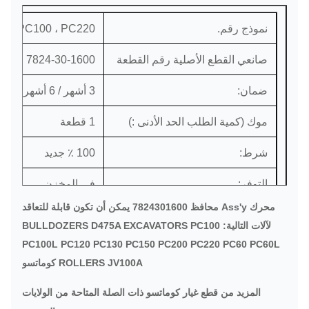
نموذج رقم.
0 ، PC100 ، PC220
صانعي القطع الأصلية رقم القطعة
7824-30-1600
ضمان:
3 أشهر / 6 أشهر
موك (كمية الطلب الحد الأدنى :)
1 قطعة
شرط:
100 ٪ جديد
التوفر:
في المخزن
محرك Ass'y محافظ 7824301600 يمكن أن تكون قابلة للتعاقد
مكان المنشأ
الصين (البر الرئيسي)
لآلات التالية: BULLDOZERS D475A EXCAVATORS PC100
PC100L PC120 PC130 PC150 PC200 PC220 PC60 PC60L
ميناء:
قوانغتشو أو حسب ال
ROLLERS JV100A كوماتسو
طرق التوصيل:
المزيد من قطع غيار كوماتسو ذات الصلة المتاحة من الولايات
البحر