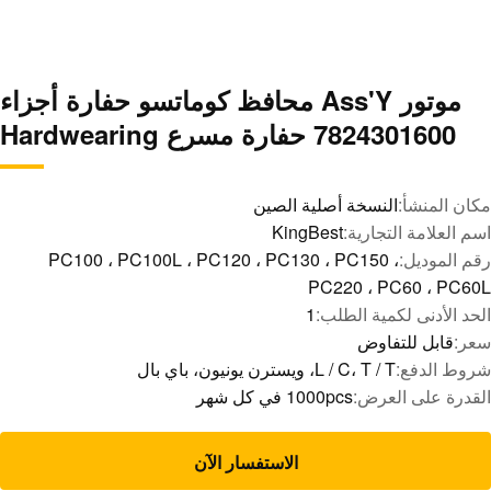
موتور Ass'Y محافظ كوماتسو حفارة أجزاء
7824301600 حفارة مسرع Hardwearing
مكان المنشأ:
النسخة أصلية الصين
اسم العلامة التجارية:
KingBest
رقم الموديل:
PC100 ، PC100L ، PC120 ، PC130 ، PC150 ،
PC220 ، PC60 ، PC60L
الحد الأدنى لكمية الطلب:
1
سعر:
قابل للتفاوض
شروط الدفع:
L / C، T / T، ويسترن يونيون، باي بال
القدرة على العرض:
1000pcs في كل شهر
الاستفسار الآن