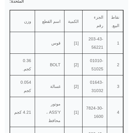
المتحدة:
التحويل المصرفي ، وي
طرق الدفع:
الائتمان ، باي بال
نقاط
الجزء
الكمية
اسم القطع
وزن
البيع.
رقم
203-43-
1
[1]
قوس
56221
0.36
01010-
BOLT
[2]
2
51025
كجم.
0.054
01643-
3
[2]
غسالة
31032
كجم
موتور
7824-30-
4
[1]
ASS'Y ،
4.21 كجم
1600
محافظ