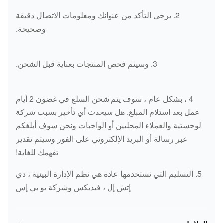
6754-61-
مضخة
2. يرجى التأكد من عنوانك ومعلومات الاتصال دقيقة
-
KOMATSU
1530
المياه
وصحيحة.
D375A
6240-61-
مضخة
KOMATSU
6D170
1102
المياه
3. وسيتم فحص المنتجات بعناية قبل الشحن.
6741-61-
مضخة
6D114E
KOMATSU
1530
المياه
4 ، بشكل عام ، سوف يتم شحن السلع في غضون 2 أيام
عمل بعد استلام المبلغ. هل سيحدث أي تأخير بسبب شركة
6211-61-
مضخة
D85
KOMATSU
لوجستية والعملاء المحليين أو الواجبات ونحن سوف أبلغكم
1400
المياه
عبر رسالة أو البريد الإلكتروني على الفور وسيتم تقدير
تفهمك للغاية!
مضخة
6735-51-
PC300-
KOMATSU
الزيت
1110
7
5. التسليم التي نستخدمها عادة هي نظم الإدارة البيئية ، دي
آسى
إتش إل ، فيديكس وشركة يو بي إس
بطانة
KOMATSU
S6D114
LKS6D114
مجموعة