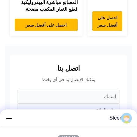
المصانع مباشرة الهيدروليكية
المتأرجحة
قطع الغيار المكعب مضخة
المحرك
المضخة الرئيسية محرك
المتأرجح
احصل على
النموذج
لهيونداي يانمار
أفضل سعر
احصل على أفضل سعر
PC/EX/EC/DH/DX/CAAT/SH
كوماتسو
قطع الغيار
هيتاتشي
XCMG
ليونغونغ
SANY فولفو
اتصل بنا
يمكنك الاتصال بنا في أي وقت!
Steer