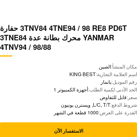
3TNV84 4TNE94 / 98 RE8 PD6T حفارة
YANMAR محرك بطانة عدة 3TNE84
4TNV94 / 98/88
مكان المنشأ:
الصين
اسم العلامة التجارية:
KING BEST
رقم الموديل:
يانمار
الحد الأدنى لكمية الطلب:
أجهزة الكمبيوتر 1
سعر:
قابل للتفاوض
شروط الدفع:
L/C, T/T, ويسترن يونيون
القدرة على العرض:
1000 قطعة في الشهر
الاستفسار الآن