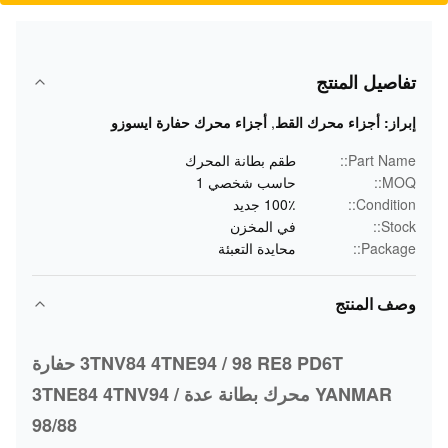
تفاصيل المنتج
إبراز:
أجزاء محرك القط
,
أجزاء محرك حفارة ايسوزو
Part Name::
طقم بطانة المحرك
MOQ::
حاسب شخصي 1
Condition::
100٪ جديد
Stock::
في المخزن
Package::
محايدة التعبئة
وصف المنتج
3TNV84 4TNE94 / 98 RE8 PD6T حفارة
YANMAR محرك بطانة عدة 3TNE84 4TNV94 /
98/88