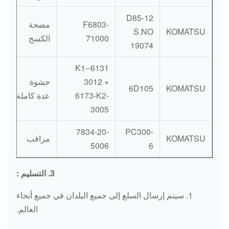
D85-12
F6803-
مضخة
S.NO
KOMATSU
71000
الكسح
19074
6131-K1-
3012 +
حشوة
6D105
KOMATSU
6173-K2-
عدة كاملة
3005
7834-20-
PC300-
KOMATSU
مراقب
5006
6
7834-76-
PC200-
3. التسليم
:
KOMATSU
مراقب
3002
6 6D95
1. سيتم إرسال السلع إلى جميع البلدان في جميع أنحاء
7834-21-
PC200-
العالم.
KOMATSU
مراقب
6003
6 6D102