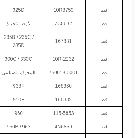
قط
10R3759
325D
قط
7C8632
الأرض تتحرك
235B / 235C /
قط
167381
235D
قط
10R-2232
300C / 330C
قط
750058-0001
المحرك الصناعي
قط
168360
938F
قط
166382
950F
قط
115-5853
960
قط
4N6859
963 / 950B