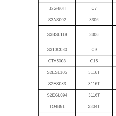
B2G-80H
C7
S3AS002
3306
S3BSL119
3306
S310C080
C9
GTA5008
C15
S2ESL105
3116T
S2ES083
3116T
S2EGL094
3116T
TO4B91
3304T