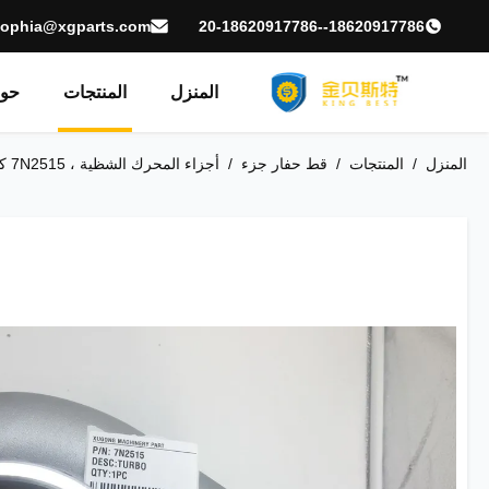
sophia@xgparts.com
18620917786--20-18620917786
المنزل
المنتجات
حول
المنزل
/
المنتجات
/
قط حفار جزء
/
أجزاء المحرك الشظية ، 7N2515 كاتربيلر حفار توربو طويل خدمة الحياة