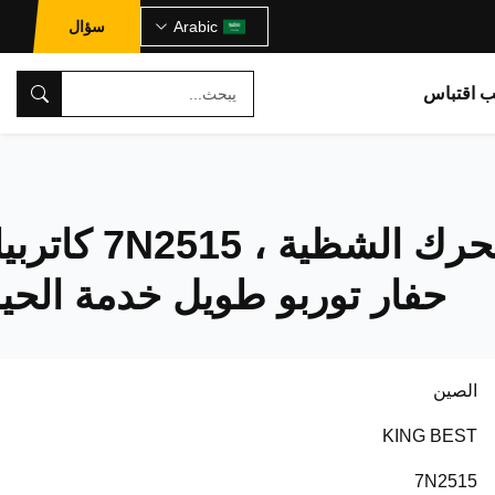
Arabic
سؤال
ب اقتباس
أجزاء المحرك الشظية ، 7N2515 
حفار توربو طويل خدمة الحيا
الصين
KING BEST
7N2515