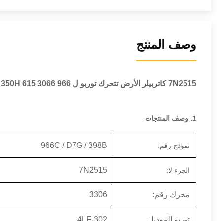
وصف المنتج
7N2515 كاتربيلر الأرض تتحرك توربو ل 966 C D7G 398B 350H 615 3066 محرك توربو
1. وصف المنتجات
966C / D7G / 398B
نموذج رقم:
7N2515
الجزء لا:
محرك رقم:
3306
توربو الموديل:
4LF-302