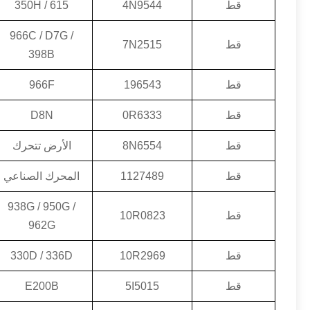
قط
4N9544
350H / 615
966C / D7G /
قط
7N2515
398B
قط
196543
966F
قط
0R6333
D8N
قط
8N6554
الأرض تتحرك
قط
1127489
المحرك الصناعي
938G / 950G /
قط
10R0823
962G
قط
10R2969
330D / 336D
قط
5I5015
E200B