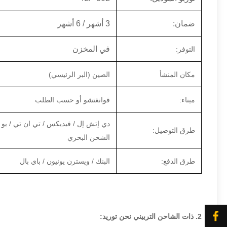
ضمان:
3 أشهر / 6 أشهر
في المخزن
التوفر:
مكان المنشأ
الصين (البر الرئيسي)
ميناء:
قوانغتشو أو حسب الطلب
دي إتش إل / فيديكس / تي ان تي / يو
طرق التوصيل:
الشحن البحري
طرق الدفع:
البنك / ويسترن يونيون / باي بال
2. ذات الشاحن التربيني نحن توريد: