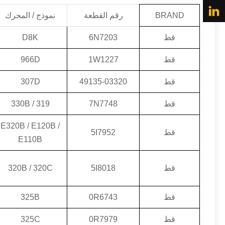
BRAND
رقم القطعة
نموذج / المحرك
قط
6N7203
D8K
قط
1W1227
966D
قط
49135-03320
307D
قط
7N7748
330B / 319
E320B / E120B /
قط
5I7952
E110B
قط
5I8018
320B / 320C
قط
0R6743
325B
قط
0R7979
325C