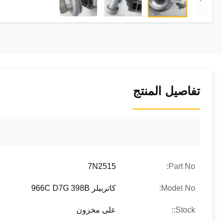
تفاصيل المنتج
7N2515
Part No:
Model No:
كاتربيلر 966C D7G 398B
Stock::
على مخزون