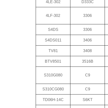
4LE-302
D333C
4LF-302
3306
S4DS
3306
S4DS011
3406
TV81
3408
BTV8501
3516B
S310G080
C9
S310CG080
C9
TD06H-14C
S6KT