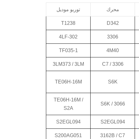
محرك
توربو موديل
T1238
D342
4LF-302
3306
TF035-1
4M40
3LM373 / 3LM
3306 / C7
TE06H-16M
S6K
TE06H-16M /
3066 / S6K
S2A
S2EGL094
S2EGL094
S200AG051
3162B / C7