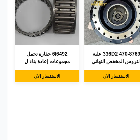
336D2 470-8769 علبة
6I6492 حفارة تحمل
لتروس المخفض النهائي
مجموعات إعادة بناء ل
رك الجمعية دون موتور
E311B E110B E240B
518-3389 كاتربيلر
الاستفسار الآن
E300B
الاستفسار الآن