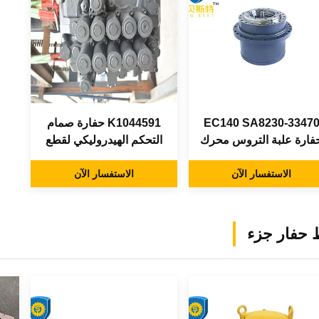
EC140 SA8230-3347
K1044591 حفارة صمام
فارة علبة التروس محرك
التحكم الهيدروليكي لقطع
النهائي لملحقات حفارة
غيار الحفارات Dh225-7
فولفو
الاستفسار الآن
الاستفسار الآن
 حفار جزء