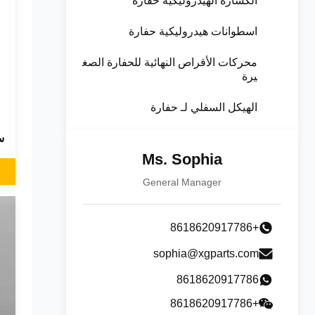
الكسارة الهيدروليكية حفارة
اسطوانات هيدروليكية حفارة
محركات الأقراص النهائية للحفارة الصغ
يرة
الهيكل السفلي لـ حفارة
س
Ms. Sophia
General Manager
+8618620917786
sophia@xgparts.com
8618620917786
+8618620917786