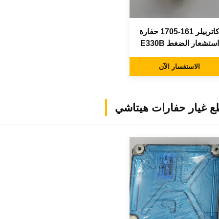
كاتربيلر 161-1705 حفارة
استشعار الضغط E330B
قطع غيار ما بعد البيع
الاستفسار الآن
 غيار حفارات هيتاشي