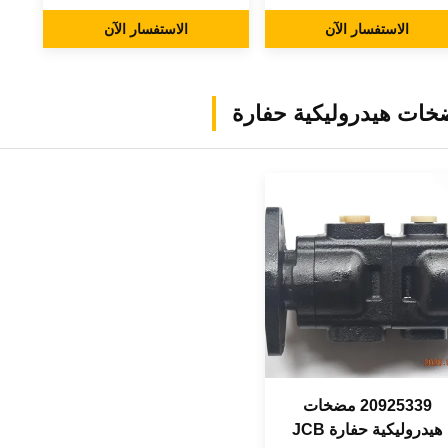
Swing Gearbox OE
غيار الحفارات
الاستفسار الآن
YN32W00004F2
الاستفسار الآن
ات هيدروليكية حفارة
20925339 مضخات
هيدروليكية حفارة JCB