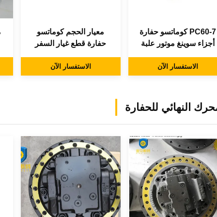
PC60-7 كوماتسو حفارة
معيار الحجم كوماتسو
م
أجزاء سوينغ موتور علبة
حفارة قطع غيار السفر
التروس عالية السرعة
موتور المخفض ل PC60-6
الأصفر
الاستفسار الآن
الاستفسار الآن
حرك النهائي للحفارة