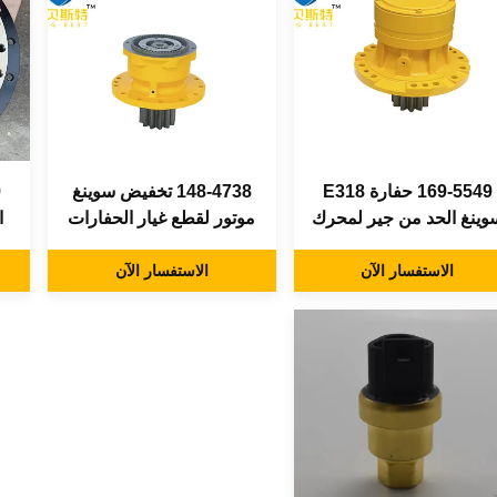
169-5549 حفارة E318
148-4738 تخفيض سوينغ
وينغ الحد من جير لمحرك
موتور لقطع غيار الحفارات
ا
سوينغ حفارة
الهيدروليكية E307
مح
الاستفسار الآن
الاستفسار الآن