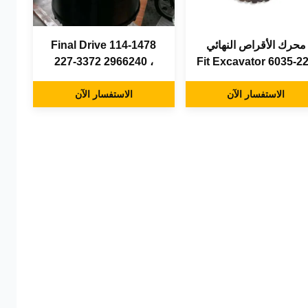
محرك الأقراص النهائي
Final Drive 114-1478
227-3372 2966240 ،
227-6035 Fit Excavator
330b 330b L Excavator
315C 315D 318C 320
الاستفسار الآن
320D 321B 321C 321
Final Drive
الاستفسار الآن