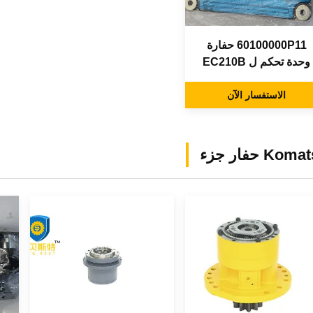
60100000P11 حفارة
وحدة تحكم ل EC210B
EC200 مع برنامج ECU
الاستفسار الآن
Kom حفار جزء