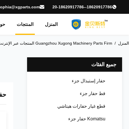
sophia@xgparts.com
18620917786--20-18620917786
المنزل
المنتجات
حول
المنزل
/
Guangzhou Xugong Machinery Parts Firm المنتجات عبر الإنترنت
جميع الفئات
حفار إستبدال جزء
حفا
قط حفار جزء
قطع غيار حفارات هيتاشي
Komatsu حفار جزء