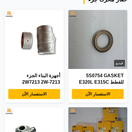
فيديو
5S0754 GASKET
أجهزة البناء الجزء
للقطط E320L E315C
2W7213 2W-7213
البوشينغ للطبقة 324D
الاستفسار الآن
الاستفسار الآن
325D 3208 322B