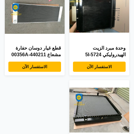
وحدة مبرد الزيت
قطع غيار دوسان حفارة
الهيدروليكي 5I-5724
مشعاع 440211-00356A
5I5724 ، مبرد الزيت
440211-00427A S180 /
الاستفسار الآن
الاستفسار الآن
الهيدروليكي لشركة
210W-V / S225NLC-V