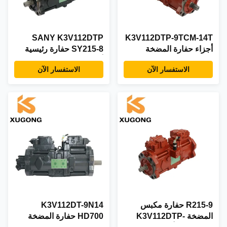
SANY K3V112DTP
K3V112DTP-9TCM-14T
أجزاء حفارة المضخة
SY215-8 حفارة رئيسية
الرئيسية SY210C مضخة
أجزاء إصلاح الكهربائية
الاستفسار الآن
الاستفسار الآن
كهربائية هيدروليكية
R215-9 حفارة مكبس
K3V112DT-9N14
المضخة K3V112DTP-
HD700 حفارة المضخة