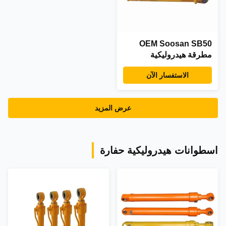
OEM Soosan SB50
مطرقة هيدروليكية
XUGONG HSB-100
الاستفسار الآن
Excavator Rock
Breaker
عرض المزيد
اسطوانات هيدروليكية حفارة