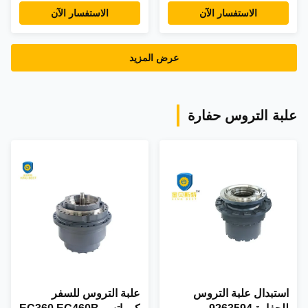
9P12-12T أجزاء نظام
الهيدروليكية الرئيسية
الاستفسار الآن
الاستفسار الآن
المضخة الهيدروليكية
للمعدات الثقيلة
الرئيسية
عرض المزيد
علبة التروس حفارة
استبدال علبة التروس
علبة التروس للسفر