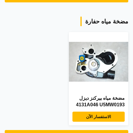
مضخة مياه حفارة
مضخة مياه بيركنز ديزل
4131A046 U5MW0193
U5MW0189 02201840
الاستفسار الآن