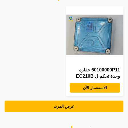
60100000P11 حفارة
وحدة تحكم ل EC210B
EC200 مع برنامج ECU
الاستفسار الآن
عرض المزيد