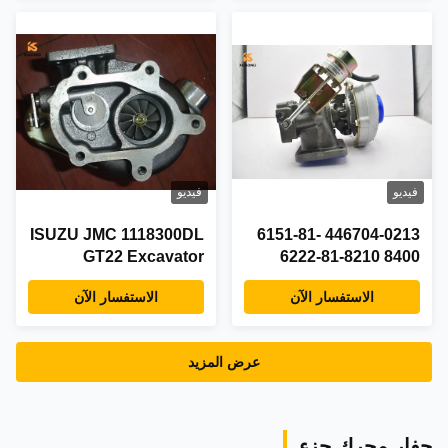
فيديو
فيديو
ISUZU JMC 1118300DL
446704-0213 6151-81-
GT22 Excavator
8400 6222-81-8210
حفارة توربيني
Turbocharger
الاستفسار الآن
الاستفسار الآن
عرض المزيد
حفار محرك جزء