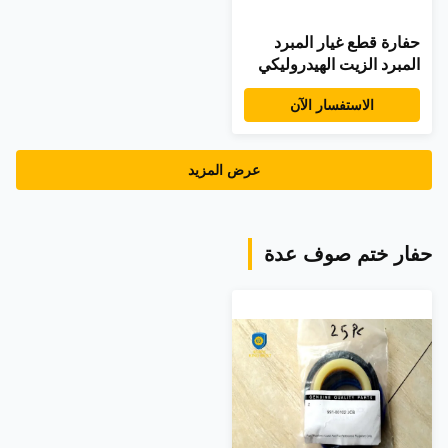
حفارة قطع غيار المبرد
المبرد الزيت الهيدروليكي
دوسان 440211-00868
الاستفسار الآن
S340LC-V S420LC-V
عرض المزيد
حفار ختم صوف عدة