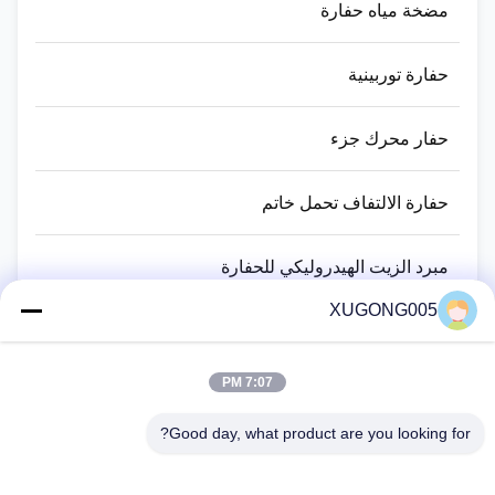
مضخة مياه حفارة
حفارة توربينية
حفار محرك جزء
حفارة الالتفاف تحمل خاتم
مبرد الزيت الهيدروليكي للحفارة
XUGONG005
حفار ختم صوف عدة
7:07 PM
الكسارة الهيدروليكية حفارة
Good day, what product are you looking for?
اسطوانات هيدروليكية حفارة