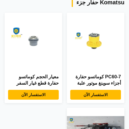
Komatsu حفار جزء
PC60-7 كوماتسو حفارة
معيار الحجم كوماتسو
أجزاء سوينغ موتور علبة
حفارة قطع غيار السفر
التروس عالية السرعة
موتور المخفض ل PC60-6
الاستفسار الآن
الاستفسار الآن
الأصفر