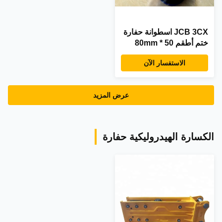
JCB 3CX اسطوانة حفارة
ختم أطقم 50 * 80mm
الجزء رقم 991/00102
الاستفسار الآن
99100102
عرض المزيد
الكسارة الهيدروليكية حفارة