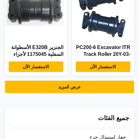
PC200-6 Excavator ITR
الجنزير E320B الأسطوانة
Track Roller 20Y-03-
السفلية 1175045 لأجزاء
00016 قطع غيار الهيكل
الهيكل السفلي للحفارة
الاستفسار الآن
الاستفسار الآن
السفلي
عرض المزيد
جميع الفئات
حفار إستبدال جزء