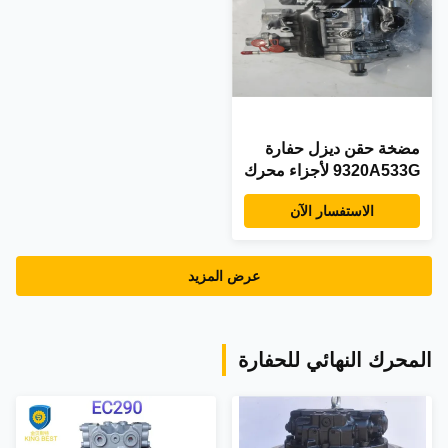
مضخة حقن ديزل حفارة
9320A533G لأجزاء محرك
كوماتسو
الاستفسار الآن
عرض المزيد
المحرك النهائي للحفارة